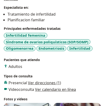
sus tratamientos de fertilidad.
Especialista en:
Ejerce su especialidad con entusiasmo y dedicación
Tratamiento de infertilidad
renovados día a día con cada nuevo resultado positivo,
Planificacion familiar
y nutridos con la gratitud de sus pacientes.
Enfoca su ejercicio profesional en el respeto por los
Principales enfermedades tratadas
derechos de los individuos, en su deber de brindar
Infertilidad femenina
información transparente y clara y en su interés por
Síndrome de ovarios poliquísticos (SOP/SOMP)
mantenerse al día en su formación académica y en las
Oligomenorrea
Endometriosis
Infertilidad
implicaciones éticas de su trabajo.
Pacientes que atiendo
Adultos
Tipos de consulta
Presencial
Ver direcciones (1)
Videoconsulta
Ver calendario en línea
Fotos y videos