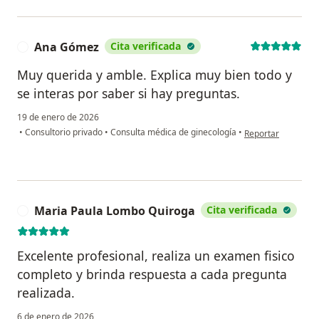
Ana Gómez
Cita verificada
A
Muy querida y amble. Explica muy bien todo y
se interas por saber si hay preguntas.
19 de enero de 2026
en opinión del us
•
Consultorio privado
•
Consulta médica de ginecología
•
Reportar
Maria Paula Lombo Quiroga
Cita verificada
M
Excelente profesional, realiza un examen fisico
completo y brinda respuesta a cada pregunta
realizada.
6 de enero de 2026