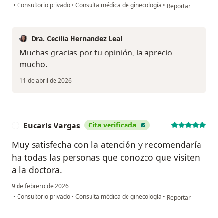
en opinión del usu
•
Consultorio privado
•
Consulta médica de ginecología
•
Reportar
Dra. Cecilia Hernandez Leal
Muchas gracias por tu opinión, la aprecio
mucho.
11 de abril de 2026
Eucaris Vargas
Cita verificada
E
Muy satisfecha con la atención y recomendaría
ha todas las personas que conozco que visiten
a la doctora.
9 de febrero de 2026
en opinión del usu
•
Consultorio privado
•
Consulta médica de ginecología
•
Reportar