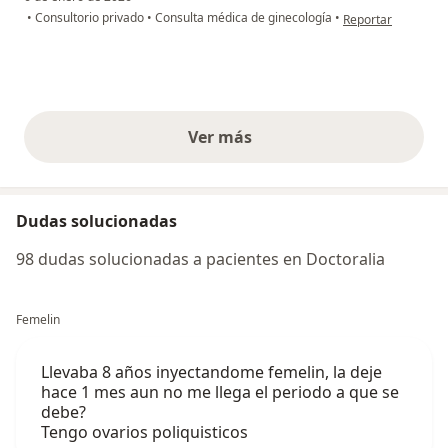
en opinión del usu
•
Consultorio privado
•
Consulta médica de ginecología
•
Reportar
Ver más
opiniones anteriores
Dudas solucionadas
98 dudas solucionadas a pacientes en Doctoralia
Femelin
Llevaba 8 años inyectandome femelin, la deje
hace 1 mes aun no me llega el periodo a que se
debe?
Tengo ovarios poliquisticos