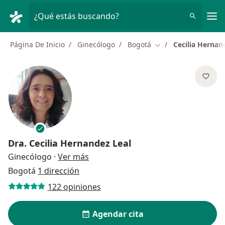
Men
¿Qué estás buscando?
Página De Inicio
Ginecólogo
Bogotá
Cecilia Hernan
Cambiar de ciudad
Dra.
Cecilia Hernandez Leal
sobre las especializaciones
Ginecólogo
·
Ver más
Bogotá
1 dirección
122 opiniones
Agendar cita