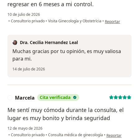
regresar en 6 meses a mi control.
10 de julio de 2026
en opinión del usua
•
Consultorio privado
•
Visita Ginecología y Obstetrícia
•
Reportar
Dra. Cecilia Hernandez Leal
Muchas gracias por tu opinión, es muy valiosa
para mi.
14 de julio de 2026
Marcela
Cita verificada
M
Me sentí muy cómoda durante la consulta, el
lugar es muy bonito y brinda seguridad
12 de mayo de 2026
en opinión del usu
•
Consultorio privado
•
Consulta médica de ginecología
•
Reportar