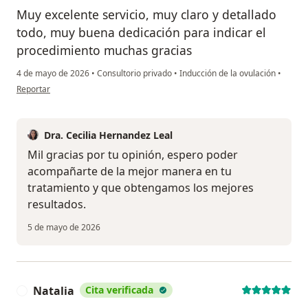
Muy excelente servicio, muy claro y detallado
todo, muy buena dedicación para indicar el
procedimiento muchas gracias
4 de mayo de 2026
•
Consultorio privado
•
Inducción de la ovulación
•
en opinión del usuario Diana Paola Mendieta
Reportar
Dra. Cecilia Hernandez Leal
Mil gracias por tu opinión, espero poder
acompañarte de la mejor manera en tu
tratamiento y que obtengamos los mejores
resultados.
5 de mayo de 2026
Natalia
Cita verificada
N