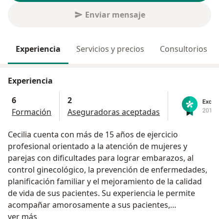
Enviar mensaje
Experiencia
Servicios y precios
Consultorios
Experiencia
6
2
Formación
Aseguradoras aceptadas
Cecilia cuenta con más de 15 años de ejercicio
profesional orientado a la atención de mujeres y
parejas con dificultades para lograr embarazos, al
control ginecológico, la prevención de enfermedades,
planificación familiar y el mejoramiento de la calidad
de vida de sus pacientes. Su experiencia le permite
acompañar amorosamente a sus pacientes,
Acerca de mí
ofreciéndoles las más altas posibilidades de éxito en
ver más