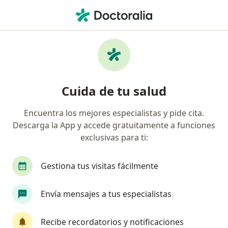
Men
Ginecólogo • Puente Aranda, Bogotá, Cundinamarca
Filtros
Seguro
Mapa
Ginecólogos en Puente Aranda, Bogotá
Cuida de tu salud
Encuentra los mejores especialistas y pide cita.
¿Cuál es tu compañía aseguradora?
Descarga la App y accede gratuitamente a funciones
Compañía De Medicina Prepagada Colsanitas S.A.
exclusivas para ti:
Gestiona tus visitas fácilmente
Envía mensajes a tus especialistas
Recibe recordatorios y notificaciones