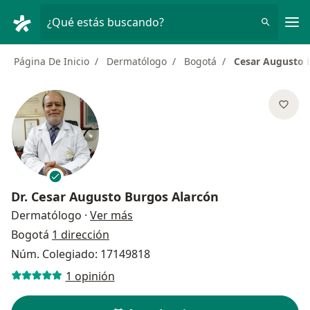
Men
¿Qué estás buscando?
Página De Inicio
Dermatólogo
Bogotá
Cesar Augusto 
Dr.
Cesar Augusto Burgos Alarcón
sobre las especializaciones
Dermatólogo
·
Ver más
Bogotá
1 dirección
Núm. Colegiado: 17149818
1 opinión