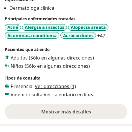
Antivenérea D.C y Centro Latinoamericano de
Dermatóloga clínica
Enfermedades de Transmisión Sexual CLETS de San
Principales enfermedades tratadas
Juán de Puerto Rico)
Acné
Alergia a insectos
Alopecia areata
a11y_sr_mo
Acuminata condiloma
Acrocordones
+47
Pacientes que atiendo
Adultos (Sólo en algunas direcciones)
Niños (Sólo en algunas direcciones)
Tipos de consulta
Presencial
Ver direcciones (1)
Videoconsulta
Ver calendario en línea
Mostrar más detalles
sobre la experiencia