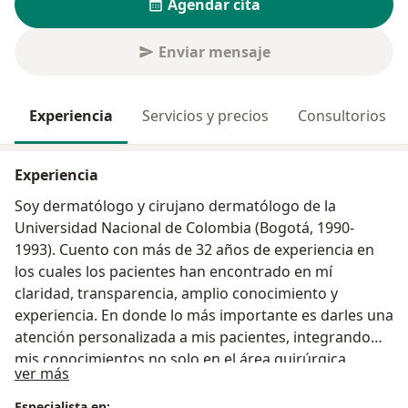
Agendar cita
Enviar mensaje
Experiencia
Servicios y precios
Consultorios
Experiencia
Soy dermatólogo y cirujano dermatólogo de la
Universidad Nacional de Colombia (Bogotá, 1990-
1993). Cuento con más de 32 años de experiencia en
los cuales los pacientes han encontrado en mí
claridad, transparencia, amplio conocimiento y
experiencia. En donde lo más importante es darles una
atención personalizada a mis pacientes, integrando
mis conocimientos no solo en el área quirúrgica
Acerca de mí
ver más
dermatológica sino también en tratamiento de
enfermedades de transmisión sexual (Antigua Unidad
Especialista en: