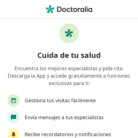
Men
Dermatitis De Contacto • Bogotá, Cundinamarca
Filtros
• 1
Seguro
Mapa
Especialistas en Dermatitis de Contacto en
Cuida de tu salud
Bogotá
Encuentra los mejores especialistas y pide cita.
Descarga la App y accede gratuitamente a funciones
¿Qué especialidad estás buscando?
exclusivas para ti:
Dermatólogo
Alergólogo
Médico general
Gestiona tus visitas fácilmente
Envía mensajes a tus especialistas
Recibe recordatorios y notificaciones