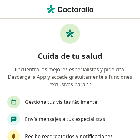
Men
Dermatitis • Bogotá, Cundinamarca
Filtros
• 1
Seguro
Mapa
Especialistas en Dermatitis en Bogotá
Cuida de tu salud
Encuentra los mejores especialistas y pide cita.
¿Qué especialidad estás buscando?
Descarga la App y accede gratuitamente a funciones
Dermatólogo
Terapeuta complementario
exclusivas para ti:
Gestiona tus visitas fácilmente
Envía mensajes a tus especialistas
Recibe recordatorios y notificaciones