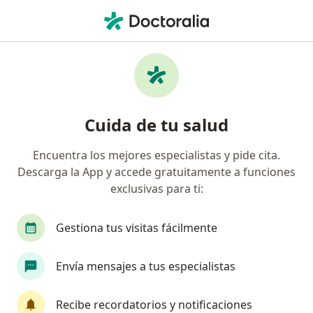
Men
Cirujano Cardiovascular • Bogotá, Cundinamarca
Filtros
Seguro
Mapa
Cirujanos cardiovasculares en Bogotá
Cuida de tu salud
Encuentra los mejores especialistas y pide cita.
¿Cuál es tu compañía aseguradora?
Descarga la App y accede gratuitamente a funciones
Colmedica Medicina Prepagada S.A.
Allianz Se
exclusivas para ti:
Gestiona tus visitas fácilmente
Envía mensajes a tus especialistas
Recibe recordatorios y notificaciones