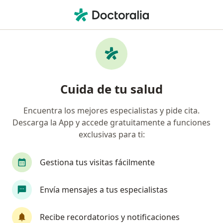
Men
Trombosis De Vena Profunda Dvt • Bogotá, Cundinamarca
Filtros
• 1
Seguro
Mapa
Especialistas en Trombosis de vena
Cuida de tu salud
profunda (DVT) en Bogotá
Encuentra los mejores especialistas y pide cita.
Descarga la App y accede gratuitamente a funciones
¿Qué especialidad estás buscando?
exclusivas para ti:
Cirujano vascular
Cirujano general
Ciruj
Gestiona tus visitas fácilmente
Envía mensajes a tus especialistas
Recibe recordatorios y notificaciones