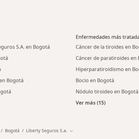
Enfermedades más tratad
eguros S.A. en Bogotá
Cáncer de la tiroides en B
gotá
Cáncer de paratiroides en
á
Hiperparatiroidismo en B
 en Bogotá
Bocio en Bogotá
ogotá
Nódulo tiroideo en Bogotá
Ver más (15)
alistas de Liberty Seguros S.A.
Más en esta catego
Bogotá
Liberty Seguros S.a.
mbiar de ciudad
Cambiar de ciudad