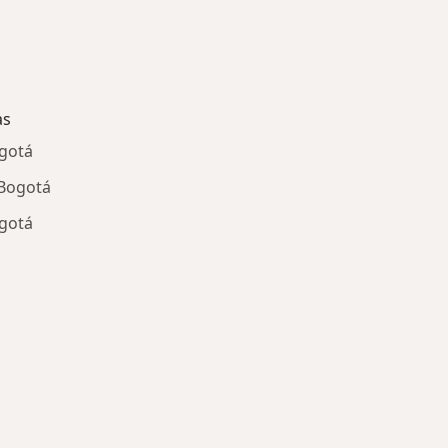
as
ogotá
 Bogotá
ogotá
ría: Enfermedades más tratadas