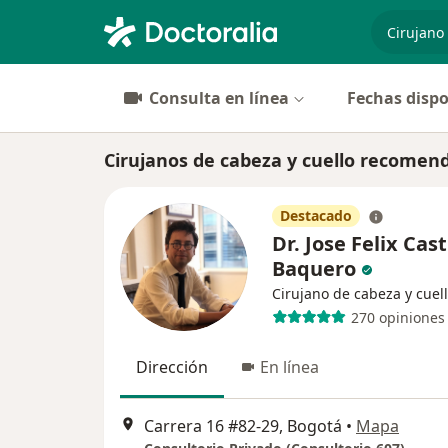
especiali
Consulta en línea
Fechas dispo
Cirujanos de cabeza y cuello recomend
Destacado
Dr. Jose Felix Cas
Baquero
Cirujano de cabeza y cuel
270 opiniones
Dirección
En línea
Carrera 16 #82-29, Bogotá
•
Mapa