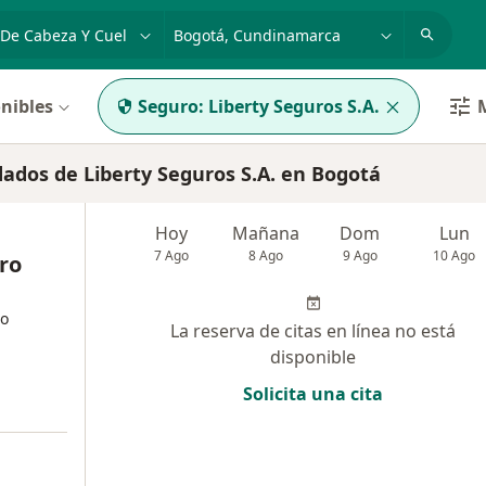
dad, enfermedad o nombre
p. ej. Bogotá
nibles
Seguro:
Liberty Seguros S.A.
M
ados de Liberty Seguros S.A. en Bogotá
Hoy
Mañana
Dom
Lun
7 Ago
8 Ago
9 Ago
10 Ago
tro
lo
La reserva de citas en línea no está
disponible
Solicita una cita