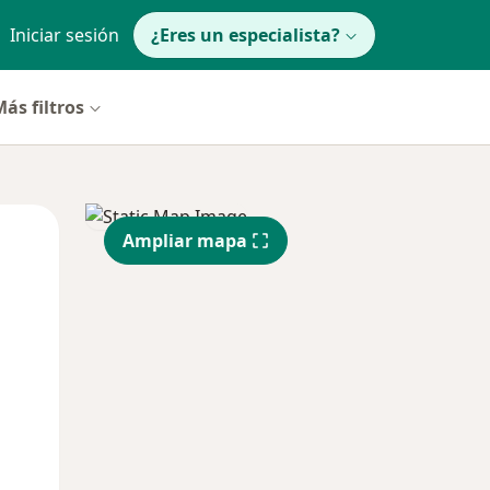
Iniciar sesión
¿Eres un especialista?
ás filtros
Mar
Mié
Jue
Ampliar mapa
11 Ago
12 Ago
13 Ago