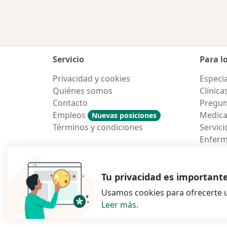
Servicio
Para l
Privacidad y cookies
Especia
Quiénes somos
Clínica
Contacto
Pregun
Empleos
Medic
Nuevas posiciones
Términos y condiciones
Servici
Enfer
Pregun
Aplicac
Tu privacidad es important
Usamos cookies para ofrecerte u
Leer más
.
se abre en una n
se abre 
s
Polska
,
Türkiye
,
España
,