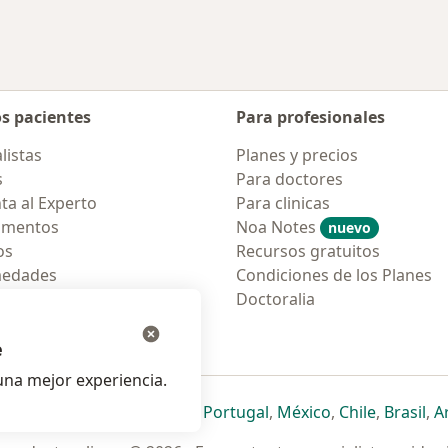
os pacientes
Para profesionales
listas
Planes y precios
s
Para doctores
ta al Experto
Para clinicas
amentos
Noa Notes
nuevo
os
Recursos gratuitos
medades
Condiciones de los Planes
tas Frecuentes
Doctoralia
ión para móvil
e
na mejor experiencia.
ueva pestaña
en una nueva pestaña
e abre en una nueva pestaña
se abre en una nueva pestaña
se abre en una nueva pestaña
se abre en una nueva pestaña
se abre en una nueva p
se abre en una
se abre e
se
Italia
,
Deutschland
,
Česko
,
Portugal
,
México
,
Chile
,
Brasil
,
A