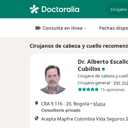
especiali
Consulta en línea
Fechas dispo
Cirujanos de cabeza y cuello recomen
Dr. Alberto Escall
Cubillos
Cirujano de cabeza y cuell
·
Ver m
Cirujano general
15 opiniones
CRA 9 116 ‐ 20, Bogotá
•
Mapa
Consultorio privado
Acepta Mapfre Colombia Vida Seguros S