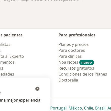
os pacientes
Para profesionales
listas
Planes y precios
s
Para doctores
ta al Experto
Para clinicas
amentos
Noa Notes
nuevo
os
Recursos gratuitos
medades
Condiciones de los Planes
tas Frecuentes
Doctoralia
ión para móvil
e
na mejor experiencia.
ueva pestaña
en una nueva pestaña
e abre en una nueva pestaña
se abre en una nueva pestaña
se abre en una nueva pestaña
se abre en una nueva pestaña
se abre en una nueva p
se abre en una
se abre e
se
Italia
,
Deutschland
,
Česko
,
Portugal
,
México
,
Chile
,
Brasil
,
A