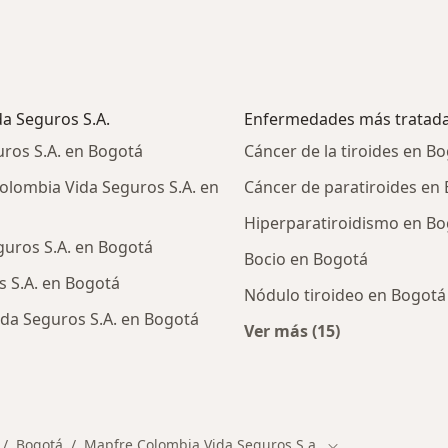
da Seguros S.A.
Enfermedades más tratad
ros S.A. en Bogotá
Cáncer de la tiroides en B
olombia Vida Seguros S.A. en
Cáncer de paratiroides en
Hiperparatiroidismo en B
uros S.A. en Bogotá
Bocio en Bogotá
 S.A. en Bogotá
Nódulo tiroideo en Bogotá
da Seguros S.A. en Bogotá
Ver más (15)
Más en esta catego
ialistas de Mapfre Colombia Vida Seguros S.A.
Bogotá
Mapfre Colombia Vida Seguros S.a.
mbiar de ciudad
Cambiar de ciuda