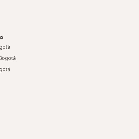
as
ogotá
 Bogotá
ogotá
ría: Enfermedades más tratadas
d