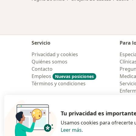
Servicio
Para l
Privacidad y cookies
Especia
Quiénes somos
Clínica
Contacto
Pregun
Empleos
Medic
Nuevas posiciones
Términos y condiciones
Servici
Enfer
Pregun
Aplicac
Tu privacidad es important
Usamos cookies para ofrecerte u
Leer más
.
se abre en una n
se abre 
s
Polska
,
Türkiye
,
España
,