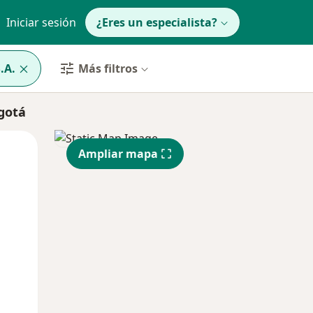
Iniciar sesión
¿Eres un especialista?
.A.
Más filtros
gotá
Lun
Mar
Mié
Ampliar mapa
10 Ago
11 Ago
12 Ago