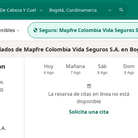
dad, enfermedad o nombre
p. ej. Bogotá
nibles
Seguro:
Mapfre Colombia Vida Seguros S
dados de Mapfre Colombia Vida Seguros S.A. en Bo
on
Hoy
Mañana
Sáb
Dom
6 Ago
7 Ago
8 Ago
9 Ago
o,
ás
La reserva de citas en línea no está
disponible
Solicita una cita
.A.