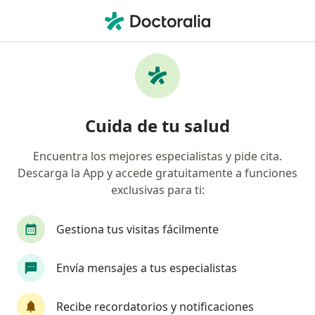
Men
Dolor Abdominal Agudo • Bogotá, Cundinamarca
Filtros
• 1
Seguro
Mapa
Especialistas en Dolor abdominal agudo en
Cuida de tu salud
Bogotá
Encuentra los mejores especialistas y pide cita.
Descarga la App y accede gratuitamente a funciones
¿Qué especialidad estás buscando?
exclusivas para ti:
Cirujano general
Gastroenterólogo
Endoc
Gestiona tus visitas fácilmente
Envía mensajes a tus especialistas
Recibe recordatorios y notificaciones