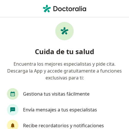
Men
Cáncer De Paratiroides • Bogotá, Cundinamarca
Filtros
• 1
Seguro
Mapa
Especialistas en Cáncer de paratiroides en
Cuida de tu salud
Bogotá
Encuentra los mejores especialistas y pide cita.
Descarga la App y accede gratuitamente a funciones
¿Qué especialidad estás buscando?
exclusivas para ti:
Cirujano general
Cirujano de cabeza y cuello
Gestiona tus visitas fácilmente
Envía mensajes a tus especialistas
Recibe recordatorios y notificaciones