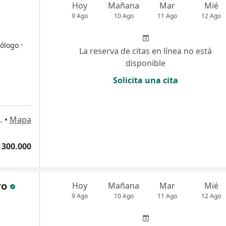
Hoy
Mañana
Mar
Mié
9 Ago
10 Ago
11 Ago
12 Ago
·
iólogo
La reserva de citas en línea no está
disponible
Solicita una cita
a
o piso, costado sur. , Bogotá
•
Mapa
 300.000
ro
Hoy
Mañana
Mar
Mié
9 Ago
10 Ago
11 Ago
12 Ago