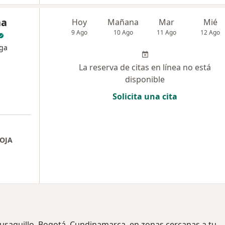
na
Hoy
Mañana
Mar
Mié
9 Ago
10 Ago
11 Ago
12 Ago
oga
La reserva de citas en línea no está
disponible
Solicita una cita
OJA
eusaquillo, Bogotá, Cundinamarca, en zonas cercanas a tu