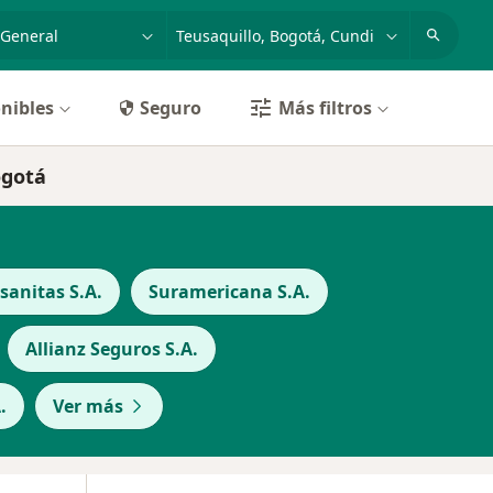
dad, enfermedad o nombre
p. ej. Bogotá
nibles
Seguro
Más filtros
ogotá
anitas S.A.
Suramericana S.A.
Allianz Seguros S.A.
.
Ver más