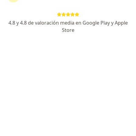
·
Ver más
Cirujano general
85 opiniones
4.8 y 4.8 de valoración media en Google Play y Apple
Torre Zentai, Cra. 23 #124-87 CONSULTORIO 603, Bogotá
•
Mapa
Store
Consultorio Dr Pablo Rueda - Cirujano General ( Bogota) --
Acepta Axa Colpatria Medicina Prepagada S.A.
Visita Cirugía General
Este especialista no ofrece reserva de cita en línea en esta dirección.
Solicita una cita