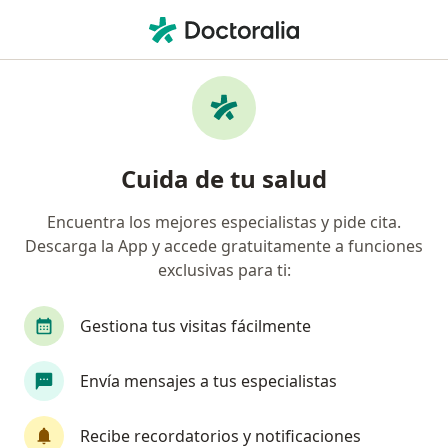
Men
Cirujano General • Bogotá, Cundinamarca
Filtros
Seguro:
Axa Colpatria Medici
Cirujanos generales recomendados de Axa
Cuida de tu salud
Colpatria Medicina Prepagada S.A. en
Bogotá
Encuentra los mejores especialistas y pide cita.
Descarga la App y accede gratuitamente a funciones
exclusivas para ti:
Gestiona tus visitas fácilmente
Envía mensajes a tus especialistas
Destacado
Recibe recordatorios y notificaciones
Dr. Pablo Rueda Cadena