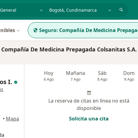
dad, enfermedad o nombre
p. ej. Bogotá
nibles
Seguro:
Compañía De Medicina Prepagad
 Compañía De Medicina Prepagada Colsanitas S.A.
Hoy
Mañana
Sáb
Dom
6 Ago
7 Ago
8 Ago
9 Ago
os I.
ás
La reserva de citas en línea no está
disponible
Bogotá
•
Mapa
Solicita una cita
da