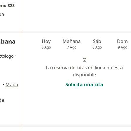
orio 328
da
ombana
Hoy
Mañana
Sáb
Dom
6 Ago
7 Ago
8 Ago
9 Ago
·
ctólogo
La reserva de citas en línea no está
disponible
•
Mapa
Solicita una cita
da