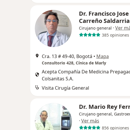
Dr. Francisco Jose
Carreño Saldarri
·
Ver m
Cirujano general
385 opiniones
Cra. 13 # 49-40, Bogotá
•
Mapa
Consultorio 428, Cínica de Marly
Acepta Compañía De Medicina Prepaga
Colsanitas S.A.
Visita Cirugía General
Dr. Mario Rey Fer
Cirujano general, Gastroe
·
Ver más
856 opiniones