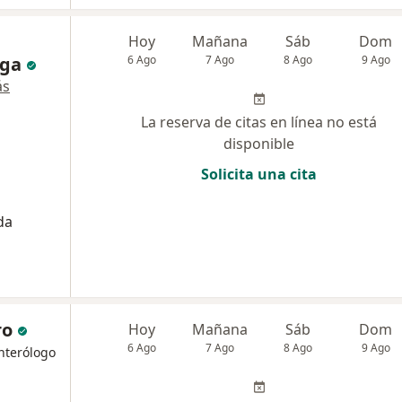
Hoy
Mañana
Sáb
Dom
aga
6 Ago
7 Ago
8 Ago
9 Ago
ás
La reserva de citas en línea no está
disponible
Solicita una cita
da
ro
Hoy
Mañana
Sáb
Dom
6 Ago
7 Ago
8 Ago
9 Ago
nterólogo