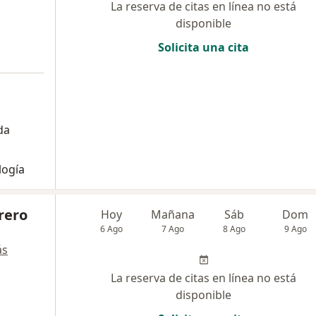
La reserva de citas en línea no está
disponible
Solicita una cita
da
logía
rero
Hoy
Mañana
Sáb
Dom
6 Ago
7 Ago
8 Ago
9 Ago
ás
La reserva de citas en línea no está
disponible