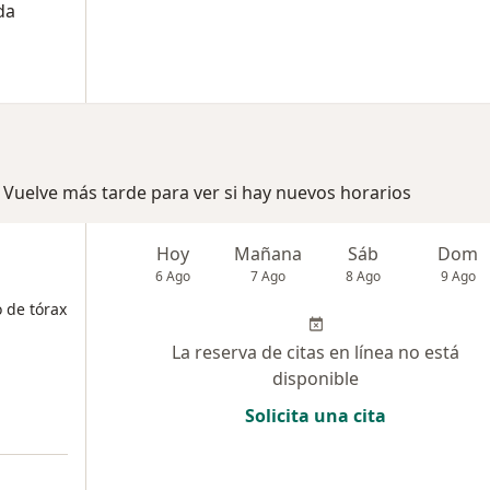
da
 Vuelve más tarde para ver si hay nuevos horarios
Hoy
Mañana
Sáb
Dom
6 Ago
7 Ago
8 Ago
9 Ago
o de tórax
La reserva de citas en línea no está
disponible
Solicita una cita