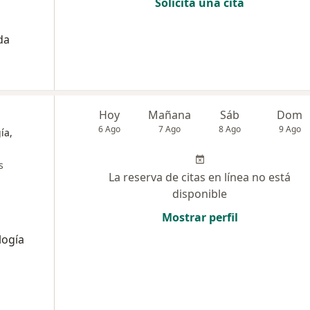
Solicita una cita
da
Hoy
Mañana
Sáb
Dom
6 Ago
7 Ago
8 Ago
9 Ago
ía,
s
La reserva de citas en línea no está
disponible
Mostrar perfil
logía