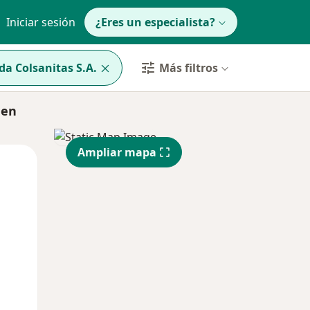
Iniciar sesión
¿Eres un especialista?
a Colsanitas S.A.
Más filtros
 en
Ampliar mapa
Lun
Mar
Mié
10 Ago
11 Ago
12 Ago