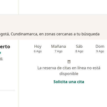
Bogotá, Cundinamarca, en zonas cercanas a tu búsqueda
berto
Hoy
Mañana
Sáb
Dom
6 Ago
7 Ago
8 Ago
9 Ago
ás
La reserva de citas en línea no está
disponible
Solicita una cita