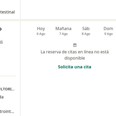
testinal
o
Hoy
Mañana
Sáb
Dom
6 Ago
7 Ago
8 Ago
9 Ago
ás
La reserva de citas en línea no está
disponible
Solicita una cita
CONSULTA PRIVADA EDIFICIO PLUSS CONSULTORIO 317 PISo 5 511.3
da
Consulta de primera vez con cirugía gastrointestinal