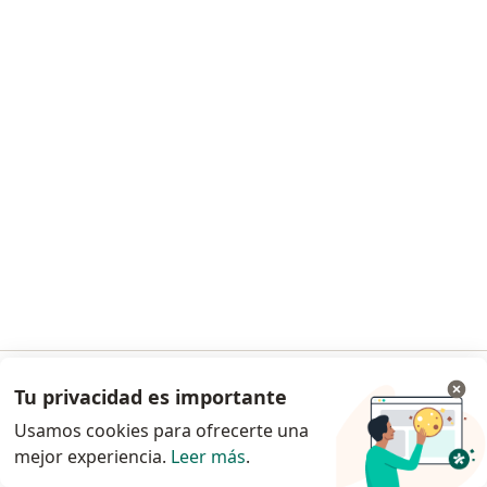
Dr. Juan Carlos Reyes Meneses
·
Ver más
Cirujano general
13 opiniones
CALLE 23 #66-46 (Consultorio 916), Bogotá
•
Mapa
Consultorio privado
Visita Cirugía General
Precio sin especificar
Este especialista no ofrece reserva de cita en línea en esta dirección.
Solicita una cita
Tu privacidad es importante
Ir a la app
Usamos cookies para ofrecerte una
mejor experiencia.
Leer más
.
Continuar en el navegador