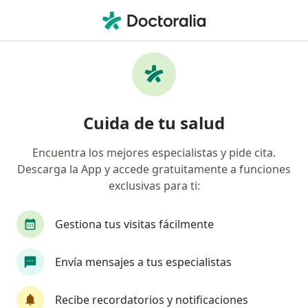
Men
Cirujano General • Rafael Uribe Uribe, Bogotá, Cundinamarca
Filtros
Seguro
Mapa
Cirujanos generales en Rafael Uribe Uribe,
Cuida de tu salud
Bogotá
Encuentra los mejores especialistas y pide cita.
Descarga la App y accede gratuitamente a funciones
¿Cuál es tu compañía aseguradora?
exclusivas para ti:
Compañía De Medicina Prepagada Colsanitas S.A.
Gestiona tus visitas fácilmente
Envía mensajes a tus especialistas
Recibe recordatorios y notificaciones