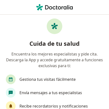
Men
Cirujano General • Cúcuta, Norte de Santander
Filtros
Seguro:
Mapfre Colombia Vida
Cirujanos generales recomendados de
Cuida de tu salud
Mapfre Colombia Vida Seguros S.A. en
Cúcuta
Encuentra los mejores especialistas y pide cita.
Descarga la App y accede gratuitamente a funciones
exclusivas para ti:
Gestiona tus visitas fácilmente
Envía mensajes a tus especialistas
Destacado
Recibe recordatorios y notificaciones
Dr. Alexander Bahamon F.