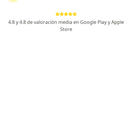
·
Ver más
Cirujano general
32 opiniones
4.8 y 4.8 de valoración media en Google Play y Apple
Av. 12 Este #32 a 156, Quinta Oriental, Cúcuta, Norte de Santander, Cúcuta
•
Mapa
Store
Consulta privada Cirugía general y Laparoscopia, Sanaty IPS
Acepta Mapfre Colombia Vida Seguros S.A.
Visita Cirugía General
Este especialista no ofrece reserva de cita en línea en esta dirección.
Solicita una cita