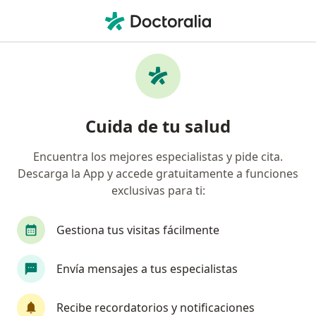
Men
Cirujano General • Barranquilla, Atlántico
Filtros
Seguro:
Mapfre Colombia Vida
Cirujanos generales recomendados de
Cuida de tu salud
Mapfre Colombia Vida Seguros S.A. en
Barranquilla
Encuentra los mejores especialistas y pide cita.
Descarga la App y accede gratuitamente a funciones
exclusivas para ti:
Gestiona tus visitas fácilmente
Envía mensajes a tus especialistas
Dr. Adolfo Villalobos Pineda
Recibe recordatorios y notificaciones
·
Ver más
Cirujano general