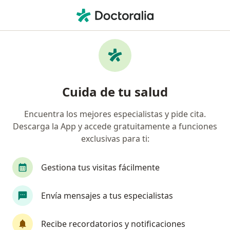
Men
Oftalmólogo • Cúcuta, Norte de Santander
Filtros
Seguro:
Mapfre Colombia Vida
Oftalmólogos recomendados de Mapfre
Cuida de tu salud
Colombia Vida Seguros S.A. en Cúcuta
Encuentra los mejores especialistas y pide cita.
Descarga la App y accede gratuitamente a funciones
exclusivas para ti:
Gestiona tus visitas fácilmente
Envía mensajes a tus especialistas
Dr. Juan Jose Vanegas Acevedo
·
Ver más
Oftalmólogo
Recibe recordatorios y notificaciones
4 opiniones