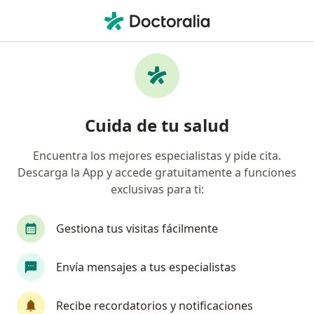
Men
Cirujano General • Cúcuta, Norte de Santander
Filtros
Seguro:
Medplus Medicina Pr
Cirujanos generales recomendados de
Cuida de tu salud
Medplus Medicina Prepagada S.A. en Cúcuta
Encuentra los mejores especialistas y pide cita.
Descarga la App y accede gratuitamente a funciones
exclusivas para ti:
Gestiona tus visitas fácilmente
Envía mensajes a tus especialistas
Dra. Maria Ximena Camargo García
Cirujano general
Recibe recordatorios y notificaciones
1 opinión