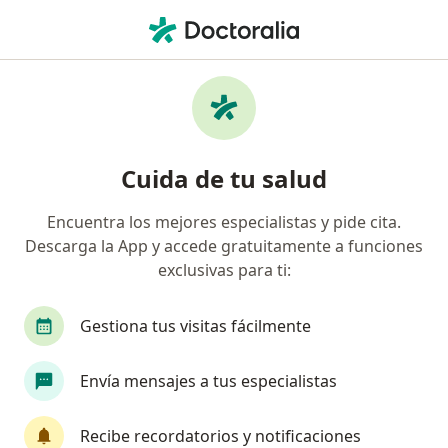
Men
Cirujano General • Manizales, Caldas
Filtros
Seguro:
Suramericana S.A.
Cirujanos generales recomendados de
Cuida de tu salud
Suramericana S.A. en Manizales
Encuentra los mejores especialistas y pide cita.
Descarga la App y accede gratuitamente a funciones
exclusivas para ti:
Gestiona tus visitas fácilmente
Envía mensajes a tus especialistas
Dr. Giovanny Vergara Osorio
·
Ver más
Cirujano general
Recibe recordatorios y notificaciones
14 opiniones