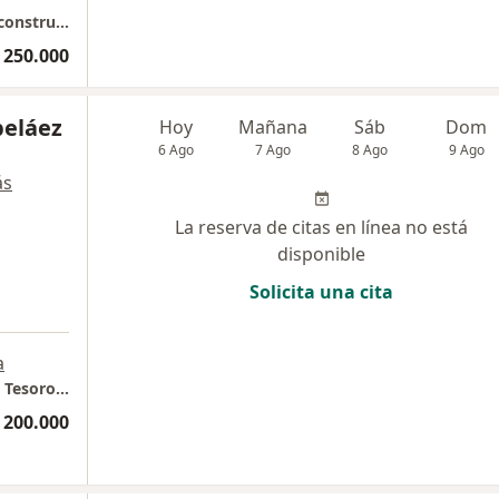
Dr Alejandro Sánchez – Cirugía Plástica y Reconstructiva
 250.000
beláez
Hoy
Mañana
Sáb
Dom
6 Ago
7 Ago
8 Ago
9 Ago
ás
La reserva de citas en línea no está
disponible
Solicita una cita
a
Leblon Cirugía Plástica // Torre medica #1 El Tesoro Consultorio 1337
 200.000