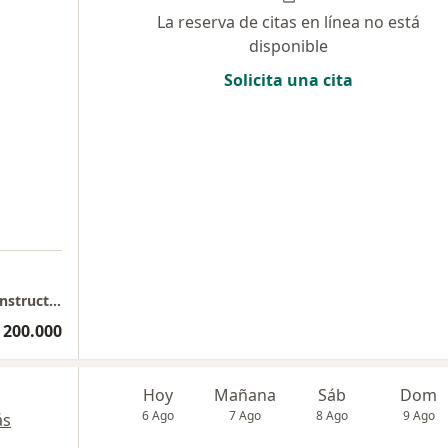
La reserva de citas en línea no está
disponible
Solicita una cita
Consulta de Cirugía Plástica, Estética y Reconstructiva
 200.000
Hoy
Mañana
Sáb
Dom
6 Ago
7 Ago
8 Ago
9 Ago
ás