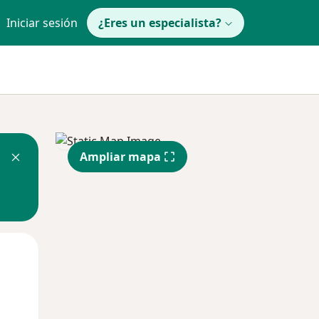
Iniciar sesión
¿Eres un especialista?
Ampliar mapa
Lun
Mar
Mié
10 Ago
11 Ago
12 Ago