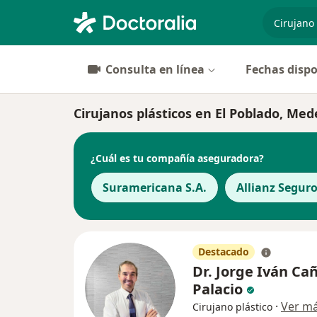
especiali
Consulta en línea
Fechas dispo
Cirujanos plásticos en El Poblado, Mede
¿Cuál es tu compañía aseguradora?
Suramericana S.A.
Allianz Seguro
Destacado
Dr. Jorge Iván Ca
Palacio
·
Ver m
Cirujano plástico