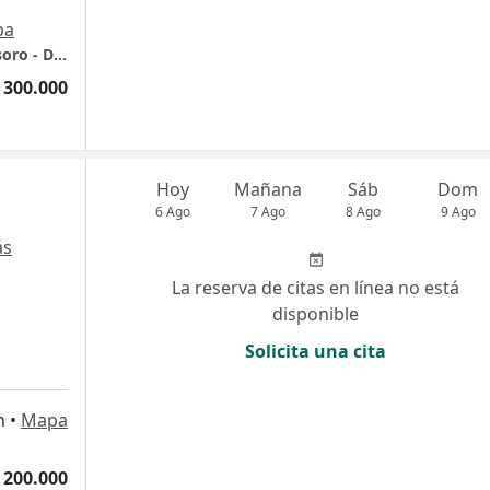
pa
Torre Medica # 2 Del Centro Comercial El Tesoro - Dra. Ana Lucia Rave - Consultorio 1365
 300.000
Hoy
Mañana
Sáb
Dom
6 Ago
7 Ago
8 Ago
9 Ago
ás
La reserva de citas en línea no está
disponible
Solicita una cita
n
•
Mapa
 200.000