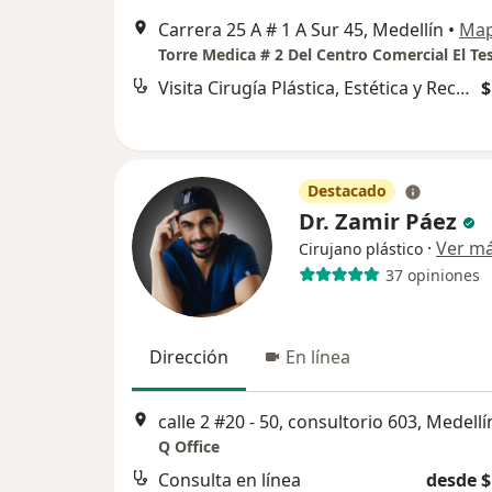
Carrera 25 A # 1 A Sur 45, Medellín
•
Ma
Visita Cirugía Plástica, Estética y Reconstructiva
$
Destacado
Dr. Zamir Páez
·
Ver m
Cirujano plástico
37 opiniones
Dirección
En línea
calle 2 #20 - 50, consultorio 603, Medellí
Q Office
Consulta en línea
desde $