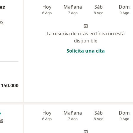
ez
Hoy
Mañana
Sáb
Dom
6 Ago
7 Ago
8 Ago
9 Ago
ás
La reserva de citas en línea no está
disponible
Solicita una cita
 150.000
Hoy
Mañana
Sáb
Dom
6 Ago
7 Ago
8 Ago
9 Ago
ás