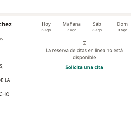
chez
Hoy
Mañana
Sáb
Dom
6 Ago
7 Ago
8 Ago
9 Ago
ás
La reserva de citas en línea no está
disponible
S,
Solicita una cita
E LA
UCHO