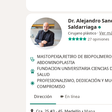
Dr. Alejandro San
Saldarriaga
·
Ver m
Cirujano plástico
27 opiniones
MASTOPEXIA,RETIRO DE BIOPOLIMERO
ABDOMINOPLASTIA
FUNDACION UNIVERSITARIA CIENCIAS D
SALUD
PROFESIONALISMO, DEDICACIÓN Y M
COMPROMISO
Dirección
En línea
Cra. 25 #3 - 45, Medellín
•
Mapa