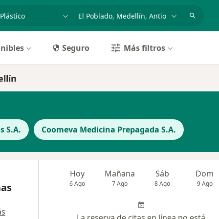
dad, enfermedad o nombre
p. ej. Bogotá
nibles
Seguro
Más filtros
llín
s S.A.
Coomeva Medicina Prepagada S.A.
Hoy
Mañana
Sáb
Dom
6 Ago
7 Ago
8 Ago
9 Ago
ñas
ás
La reserva de citas en línea no está