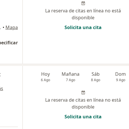
La reserva de citas en línea no está
disponible
9, Medellín
•
Mapa
Solicita una cita
pecificar
z
Hoy
Mañana
Sáb
Dom
6 Ago
7 Ago
8 Ago
9 Ago
ás
La reserva de citas en línea no está
disponible
Solicita una cita