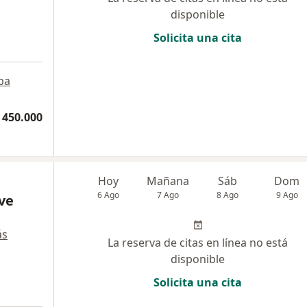
disponible
Solicita una cita
pa
 450.000
Hoy
Mañana
Sáb
Dom
6 Ago
7 Ago
8 Ago
9 Ago
ve
ás
La reserva de citas en línea no está
disponible
Solicita una cita