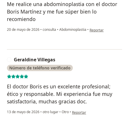
Me realice una abdominoplastia con el doctor
Boris Martínez y me fue súper bien lo
recomiendo
en opinión del usuario y 
20 de mayo de 2026
•
consulta
•
Abdominoplastia
•
Reportar
Geraldine Villegas
G
Número de teléfono verificado
El doctor Boris es un excelente profesional;
ético y responsable. Mi experiencia fue muy
satisfactoria, muchas gracias doc.
en opinión del usuario Geraldine Vi
13 de mayo de 2026
•
otro lugar
•
Otro
•
Reportar