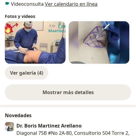
Fausto Viterbo.
Videoconsulta
Ver calendario en línea
Desde entonces, cuento con más de 8 años de
Fotos y videos
experiencia como Cirujano Plástico, Reconstructivo y
Estético, lo cual me ha permitido formar un equipo
multidisciplinario, para ofrecerle a mis pacientes
tranquilidad, confianza y seguridad en cada uno de los
procedimientos que realizados.
Ver galería (4)
Mostrar más detalles
sobre la experiencia
Novedades
Dr. Boris Martinez Arellano
Diagonal 75B #No 2A-80, Consultorio 504 Torre 2,