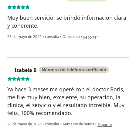
Muy buen servicio, se brindó información clara
y coherente.
en opinión del usuario Emmanu
28 de mayo de 2026
•
consulta
•
Otoplastia
•
Reportar
Isabela B
Número de teléfono verificado
I
Ya hace 3 meses me operé con el doctor Boris,
me fue muy bien, excelente, su operación, la
clínica, el servicio y el resultado increíble. Muy
feliz, 100% recomendado.
en opinión del usuario 
28 de mayo de 2026
•
consulta
•
Aumento de senos
•
Reportar