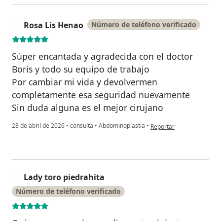
Rosa Lis Henao
Número de teléfono verificado
R
Súper encantada y agradecida con el doctor
Boris y todo su equipo de trabajo
Por cambiar mi vida y devolvermen
completamente esa seguridad nuevamente
Sin duda alguna es el mejor cirujano
en opinión del usuario Ro
28 de abril de 2026
•
consulta
•
Abdominoplastia
•
Reportar
Lady toro piedrahita
L
Número de teléfono verificado