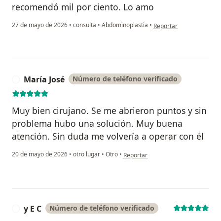
recomendó mil por ciento. Lo amo
en opinión del usuario L
27 de mayo de 2026
•
consulta
•
Abdominoplastia
•
Reportar
María José
Número de teléfono verificado
M
Muy bien cirujano. Se me abrieron puntos y sin
problema hubo una solución. Muy buena
atención. Sin duda me volvería a operar con él
en opinión del usuario María José
20 de mayo de 2026
•
otro lugar
•
Otro
•
Reportar
y E C
Número de teléfono verificado
Y