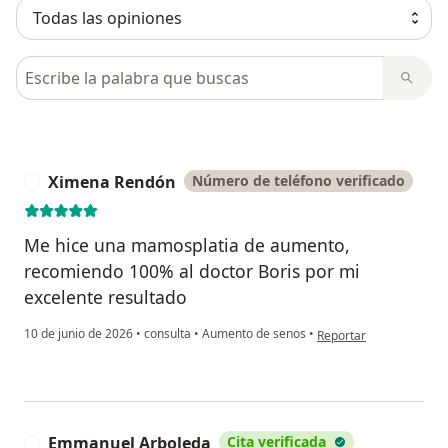
Busca en opiniones
Ximena Rendón
Número de teléfono verificado
X
Me hice una mamosplatia de aumento,
recomiendo 100% al doctor Boris por mi
excelente resultado
en opinión del usuario
10 de junio de 2026
•
consulta
•
Aumento de senos
•
Reportar
Emmanuel Arboleda
Cita verificada
E