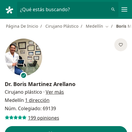
Men
¿Qué estás buscando?
Página De Inicio
Cirujano Plástico
Medellín
Boris M
Cambiar de c
Dr.
Boris Martinez Arellano
sobre las especializaciones
Cirujano plástico
·
Ver más
Medellín
1 dirección
Núm. Colegiado: 69139
199 opiniones