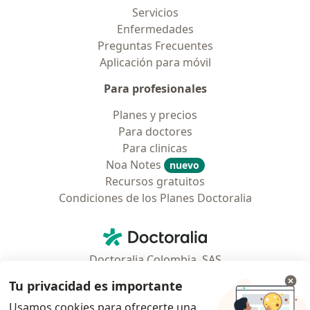
Servicios
Enfermedades
Preguntas Frecuentes
Aplicación para móvil
Para profesionales
Planes y precios
Para doctores
Para clinicas
Noa Notes
nuevo
Recursos gratuitos
Condiciones de los Planes Doctoralia
Contacto
Doctoralia - Página de inicio
Doctoralia Colombia, SAS
Tv 23 No. 97 - 73
Tu privacidad es importante
Municipio: Bogotá D.C., Colombia
Usamos cookies para ofrecerte una