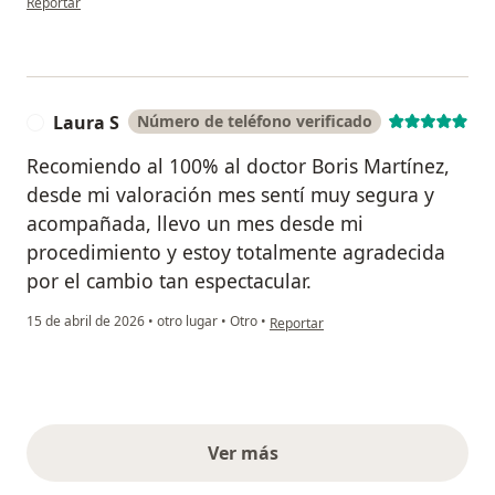
Reportar
Laura S
Número de teléfono verificado
L
Recomiendo al 100% al doctor Boris Martínez,
desde mi valoración mes sentí muy segura y
acompañada, llevo un mes desde mi
procedimiento y estoy totalmente agradecida
por el cambio tan espectacular.
en opinión del usuario Laura S
15 de abril de 2026
•
otro lugar
•
Otro
•
Reportar
Ver más
opiniones anteriores