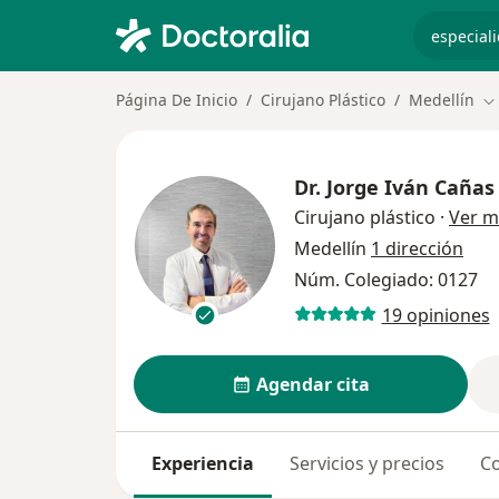
especiali
Página De Inicio
Cirujano Plástico
Medellín
Ca
Dr.
Jorge Iván Cañas
Cirujano plástico
·
Ver m
Medellín
1 dirección
Núm. Colegiado: 0127
19 opiniones
Agendar cita
Experiencia
Servicios y precios
Co