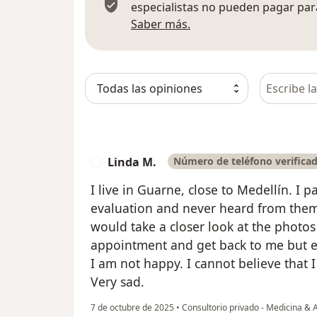
especialistas no pueden pagar para
Más información sobre
Saber más.
Busca en 
Linda M.
Número de teléfono verifica
I live in Guarne, close to Medellín. I 
evaluation and never heard from them
would take a closer look at the photo
appointment and get back to me but ev
I am not happy. I cannot believe that I
Very sad.
7 de octubre de 2025
•
Consultorio privado - Medicina & 