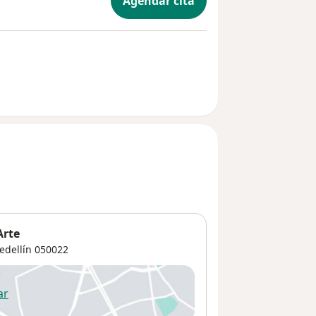
Agendar cita
Arte
edellín
050022
ar
 abre en una nueva pestaña