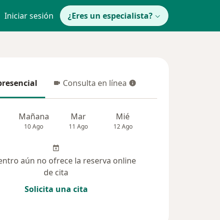
Iniciar sesión
¿Eres un especialista?
presencial
Consulta en línea
resencial
Consulta en línea
Mañana
Mar
Mié
Jue
Vie
10 Ago
11 Ago
12 Ago
13 Ago
14 Ag
entro aún no ofrece la reserva online
de cita
Solicita una cita