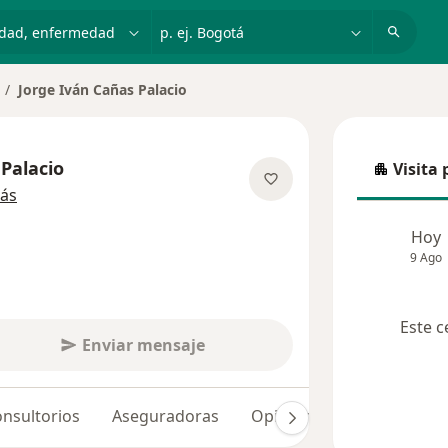
dad, enfermedad o nombre
p. ej. Bogotá
Jorge Iván Cañas Palacio
mbiar de ciudad
 Palacio
Visita 
Visita p
sobre las especializaciones
ás
Hoy
9 Ago
Este c
Enviar mensaje
nsultorios
Aseguradoras
Opiniones (19)