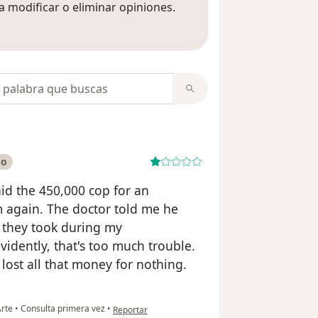
 modificar o eliminar opiniones.
 opiniones
opiniones
do
paid the 450,000 cop for an
 again. The doctor told me he
s they took during my
idently, that's too much trouble.
 lost all that money for nothing.
en opinión del usuario Linda M.
Arte
•
Consulta primera vez
•
Reportar