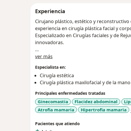
Experiencia
Cirujano plástico, estético y reconstructivo
experiencia en cirugía plástica facial y corp
Especializado en Cirugías faciales y de Rej
innovadoras.
Acerca de mí
Trabaja de la mano de los mejores profesio
ver más
a la cirugía, en Quirófanos el tesoro, un c
Especialista en:
de Medellin con la ultima tecnología en eq
Cirugía estética
Cirugía plástica maxilofacial y de la mano
Profesional especializado de la Universida
Manuel Uribe (1999). Miembro de la America
Principales enfermedades tratadas
de la Sociedad Colombiana de Cirugía Plásti
Ginecomastia
Flacidez abdominal
Lip
Atrofia mamaria
Hipertrofia mamaria
Pacientes que atiendo