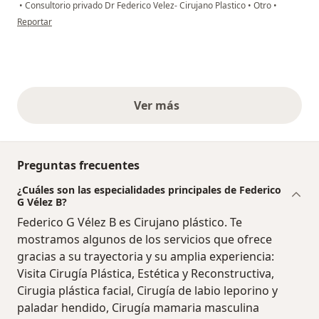
•
Consultorio privado Dr Federico Velez- Cirujano Plastico
•
Otro
•
en opinión del usuario Katherine Arenas
Reportar
Ver más
opiniones anteriores
Preguntas frecuentes
¿Cuáles son las especialidades principales de Federico
G Vélez B?
Federico G Vélez B es Cirujano plástico. Te
mostramos algunos de los servicios que ofrece
gracias a su trayectoria y su amplia experiencia:
Visita Cirugía Plástica, Estética y Reconstructiva,
Cirugia plástica facial, Cirugía de labio leporino y
paladar hendido, Cirugía mamaria masculina