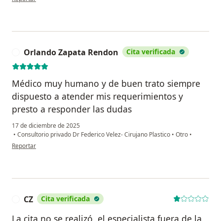
Orlando Zapata Rendon
Cita verificada
O
Médico muy humano y de buen trato siempre
dispuesto a atender mis requerimientos y
presto a responder las dudas
17 de diciembre de 2025
•
Consultorio privado Dr Federico Velez- Cirujano Plastico
•
Otro
•
en opinión del usuario Orlando Zapata Rendon
Reportar
CZ
Cita verificada
C
La cita no se realizó, el especialista fuera de la