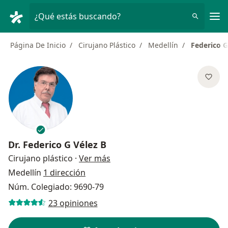
Men
¿Qué estás buscando?
Página De Inicio
Cirujano Plástico
Medellín
Federico G
Dr.
Federico G Vélez B
sobre las especializaciones
Cirujano plástico
·
Ver más
Medellín
1 dirección
Núm. Colegiado: 9690-79
23 opiniones