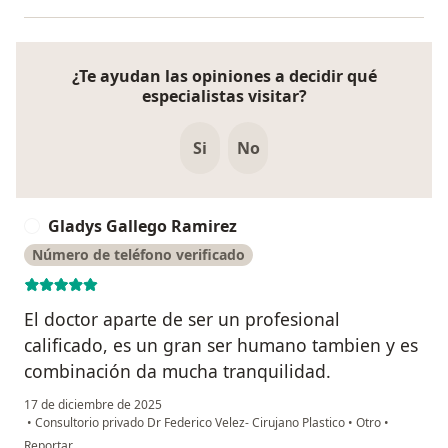
¿Te ayudan las opiniones a decidir qué
especialistas visitar?
Si
No
Gladys Gallego Ramirez
G
Número de teléfono verificado
El doctor aparte de ser un profesional
calificado, es un gran ser humano tambien y es
combinación da mucha tranquilidad.
17 de diciembre de 2025
•
Consultorio privado Dr Federico Velez- Cirujano Plastico
•
Otro
•
en opinión del usuario Gladys Gallego Ramirez
Reportar