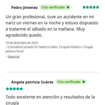
Pedro Jimenez
Cita verificada
P
Un gran profesional, tuve un accidente en mi
nariz un viernes en la noche y estuvo dispuesto
a tratarme el sábado en la mañana. Muy
agradecido quedo.
18 de diciembre de 2025
•
Consultorio privado Dr Federico Velez- Cirujano Plastico
•
Cirugia
plástica facial
en opinión del usuario Pedro Jimenez
•
Reportar
Angela patricia Suárez
Cita verificada
A
Todo excelente en atención y resultados de la
cirugía