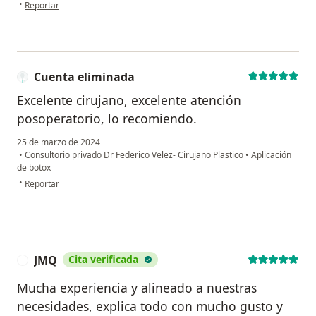
en opinión del usuario Ana María triana
•
Reportar
Cuenta eliminada
Excelente cirujano, excelente atención
posoperatorio, lo recomiendo.
25 de marzo de 2024
•
Consultorio privado Dr Federico Velez- Cirujano Plastico
•
Aplicación
de botox
en opinión del usuario Cuenta eliminada
•
Reportar
JMQ
Cita verificada
J
Mucha experiencia y alineado a nuestras
necesidades, explica todo con mucho gusto y