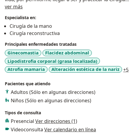
Acerca de mí
Plástica, para con ética y responsabilidad ofrecer a los
ver más
pacientes resultados satisfactorios con todo el apoyo
Especialista en:
de un equipo idóneo.
Cirugía de la mano
Cirugía reconstructiva
Con más de 25 años de experiencia he sido profesor
universitario en el Instituto de Ciencias de la Salud,
Principales enfermedades tratadas
C.E.S, participante de congresos nacionales e
Ginecomastia
Flacidez abdominal
internacionales presentando en varias ocasiones
Lipodistrofia corporal (grasa localizada)
trabajos de investigación y publicaciones en revistas
a1
Atrofia mamaria
Alteración estética de la nariz
+5
académicas. Mi ejercicio profesional lo realizo
actualmente en la Clínica IQ InterQuirófanos y otras
Pacientes que atiendo
de reconocida dotación y calidad en la ciudad de
Adultos (Sólo en algunas direcciones)
Medellín.
Director ejecutivo de la fundación IQ tequiere.
Niños (Sólo en algunas direcciones)
Tipos de consulta
Presencial
Ver direcciones (1)
Videoconsulta
Ver calendario en línea