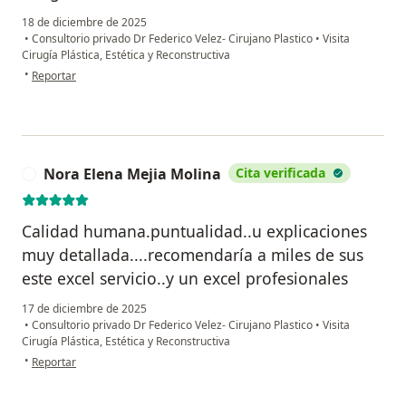
18 de diciembre de 2025
•
Consultorio privado Dr Federico Velez- Cirujano Plastico
•
Visita
Cirugía Plástica, Estética y Reconstructiva
en opinión del usuario Angela patricia Suárez
•
Reportar
Nora Elena Mejia Molina
Cita verificada
N
Calidad humana.puntualidad..u explicaciones
muy detallada....recomendaría a miles de sus
este excel servicio..y un excel profesionales
17 de diciembre de 2025
•
Consultorio privado Dr Federico Velez- Cirujano Plastico
•
Visita
Cirugía Plástica, Estética y Reconstructiva
en opinión del usuario Nora Elena Mejia Molina
•
Reportar