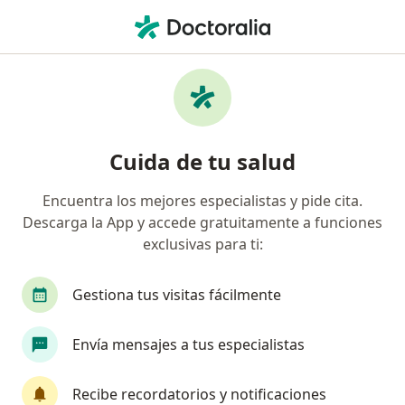
Men
Cirujano Vascular • Manizales, Caldas
Filtros
Seguro:
Allianz Seguros S.A.
Cirujanos vasculares recomendados de
Cuida de tu salud
Allianz Seguros S.A. en Manizales
Encuentra los mejores especialistas y pide cita.
Descarga la App y accede gratuitamente a funciones
exclusivas para ti:
Gestiona tus visitas fácilmente
Envía mensajes a tus especialistas
Dr. Roberto Carlos Fominaya Pardo
·
Ver más
Cirujano vascular
Recibe recordatorios y notificaciones