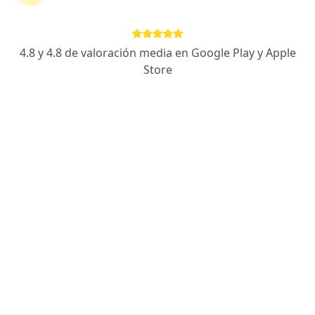
Cra 23 No 65 A -41 Unidad 804, Manizales
•
Mapa
Consultorio privado
Acepta Allianz Seguros S.A.
4.8 y 4.8 de valoración media en Google Play y Apple
Visita Cirugía Vascular
Store
Este especialista no ofrece reserva de cita en línea en esta dirección.
Solicita una cita
Dr. Alberto Gomez Sanchez
·
Ver más
Cirujano vascular, Cirujano cardiovascular