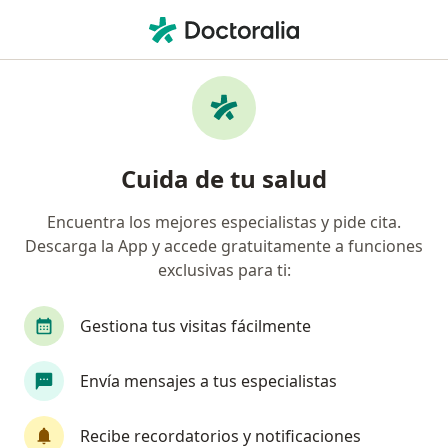
Men
Pediatra • Manizales, Caldas
Filtros
Seguro:
Allianz Seguros S.A.
Pediatras recomendados de Allianz Seguros
Cuida de tu salud
S.A. en Manizales
Encuentra los mejores especialistas y pide cita.
Descarga la App y accede gratuitamente a funciones
exclusivas para ti:
Gestiona tus visitas fácilmente
Envía mensajes a tus especialistas
Dra. Valentina Herrera García
·
Ver más
Pediatra
Recibe recordatorios y notificaciones
115 opiniones