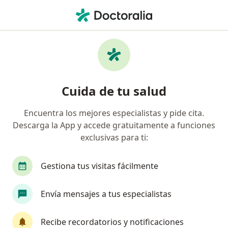
Men
Alergia Asma E Inmunología • Ibagué, Tolima
Filtros
• 1
Seguro
Mapa
Centros médicos de alergia, asma e
Cuida de tu salud
inmunología en Ibagué
Encuentra los mejores especialistas y pide cita.
Descarga la App y accede gratuitamente a funciones
¿Cuál es tu compañía aseguradora?
exclusivas para ti:
Gestiona tus visitas fácilmente
Envía mensajes a tus especialistas
Recibe recordatorios y notificaciones