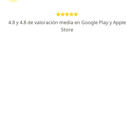
Clinica De Alergias De Colombia
Alergia, asma e inmunología
564 opiniones
4.8 y 4.8 de valoración media en Google Play y Apple
Store
Cra 12 Sur # 93- 21 Sector la samaria vía aeropuerto, Ibagué
•
Mapa
Visitas sucesivas Alergia, Asma e Inmunología
$ 130.000
Mostrar más servicios
Ningún profesional de este centro tiene citas disponibles
Mostrar perfil