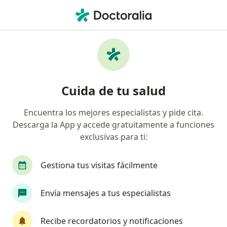
Men
Medicina General • Ibagué, Tolima
Filtros
• 1
Seguro
Mapa
Centros médicos de medicina general en
Cuida de tu salud
Ibagué
Encuentra los mejores especialistas y pide cita.
Descarga la App y accede gratuitamente a funciones
¿Cuál es tu compañía aseguradora?
exclusivas para ti:
Gestiona tus visitas fácilmente
Envía mensajes a tus especialistas
Recibe recordatorios y notificaciones