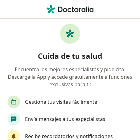
Men
Laboratorio • Ibagué, Tolima
Filtros
• 1
Seguro
Mapa
Centros médicos de laboratorio en Ibagué
Cuida de tu salud
Encuentra los mejores especialistas y pide cita.
¿Cuál es tu compañía aseguradora?
Descarga la App y accede gratuitamente a funciones
exclusivas para ti:
Gestiona tus visitas fácilmente
Envía mensajes a tus especialistas
Recibe recordatorios y notificaciones
Centro Médico Javerianos