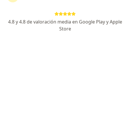
ORAL CONCEPT INVISALIGN
Anestesiología, Cirugía oral y maxilofacial, Odontología
903 opiniones
4.8 y 4.8 de valoración media en Google Play y Apple
Store
Dirección 1
Dirección 2
calle 49sur#45a-300, Medellín
•
Mapa
Ningún profesional de este centro tiene citas disponibles
Mostrar perfil