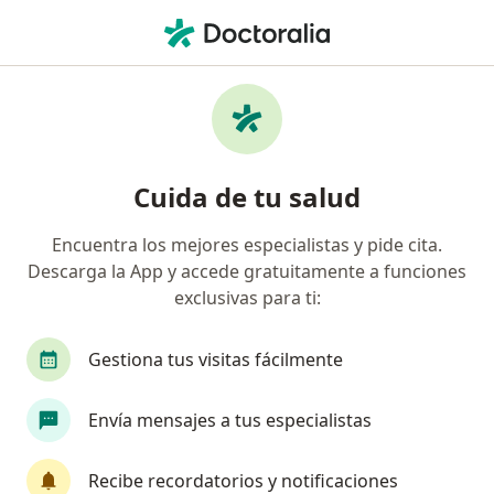
Men
Anestesiología • Itagüí, Antioquia
Filtros
• 1
Seguro
Mapa
Centros médicos de anestesiología en
Cuida de tu salud
Itagüí
Encuentra los mejores especialistas y pide cita.
Descarga la App y accede gratuitamente a funciones
¿Cuál es tu compañía aseguradora?
exclusivas para ti:
Gestiona tus visitas fácilmente
Envía mensajes a tus especialistas
Recibe recordatorios y notificaciones