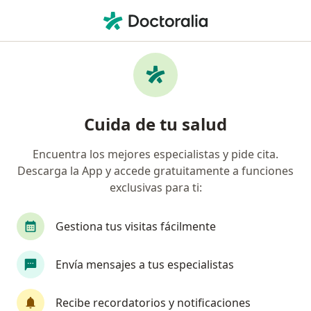
Men
Cardiología • Itagüí, Antioquia
Filtros
• 1
Mapa
Centros médicos de cardiología en Itagüí
Cuida de tu salud
Encuentra los mejores especialistas y pide cita.
Descarga la App y accede gratuitamente a funciones
exclusivas para ti:
Gestiona tus visitas fácilmente
Ces Cardiología
Envía mensajes a tus especialistas
Cardiología
carrera 34 No. 43-66 (Torre Norte P-11), Medellín
•
Mapa
Recibe recordatorios y notificaciones