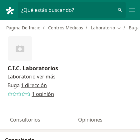
Men
¿Qué estás buscando?
Página De Inicio
Centros Médicos
Laboratorio
Buga
Cambiar d
C.I.C. Laboratorios
Laboratorio
ver más
Buga
1 dirección
1 opinión
Consultorios
Opiniones
Consultorio