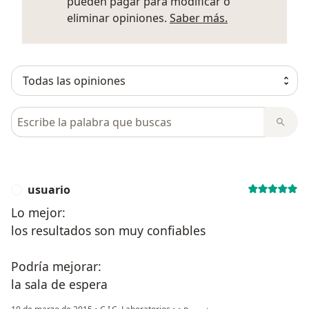
pueden pagar para modificar o
Más informació
eliminar opiniones.
Saber más.
Busca en opiniones
usuario
U
Lo mejor:
los resultados son muy confiables
Podría mejorar:
la sala de espera
en opinión del usuario usuario