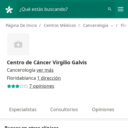
Men
¿Qué estás buscando?
Página De Inicio
Centros Médicos
Cancerología
Flo
Cambiar 
Centro de Cáncer Virgilio Galvis
Cancerología
ver más
Floridablanca
1 dirección
7 opiniones
Especialistas
Consultorios
Opiniones
Buscar en otras clínicas