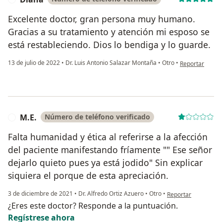
Excelente doctor, gran persona muy humano.
Gracias a su tratamiento y atención mi esposo se
está restableciendo. Dios lo bendiga y lo guarde.
en opinión del 
13 de julio de 2022
•
Dr. Luis Antonio Salazar Montaña
•
Otro
•
Reportar
M.E.
Número de teléfono verificado
M
Falta humanidad y ética al referirse a la afección
del paciente manifestando fríamente "" Ese señor
dejarlo quieto pues ya está jodido" Sin explicar
siquiera el porque de esta apreciación.
en opinión del usuar
3 de diciembre de 2021
•
Dr. Alfredo Ortiz Azuero
•
Otro
•
Reportar
¿Eres este doctor? Responde a la puntuación.
Regístrese ahora