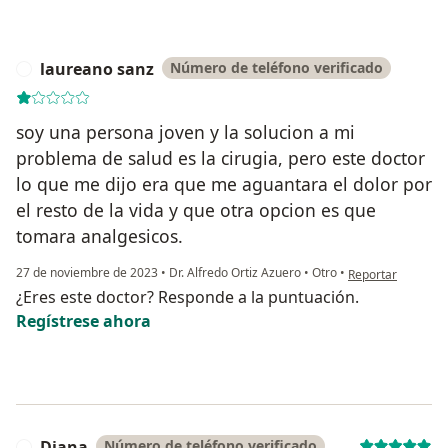
laureano sanz
Número de teléfono verificado
L
soy una persona joven y la solucion a mi
problema de salud es la cirugia, pero este doctor
lo que me dijo era que me aguantara el dolor por
el resto de la vida y que otra opcion es que
tomara analgesicos.
en opinión del us
27 de noviembre de 2023
•
Dr. Alfredo Ortiz Azuero
•
Otro
•
Reportar
¿Eres este doctor? Responde a la puntuación.
Regístrese ahora
Diana
Número de teléfono verificado
D