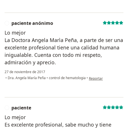
paciente anónimo
P
Lo mejor
La Doctora Angela Marìa Peña, a parte de ser una
excelente profesional tiene una calidad humana
inigualable. Cuenta con todo mi respeto,
admiración y aprecio.
27 de noviembre de 2017
en opinión del usuario 
•
Dra. Angela María Peña
•
control de hematologia
•
Reportar
paciente
P
Lo mejor
Es excelente profesional, sabe mucho y tiene