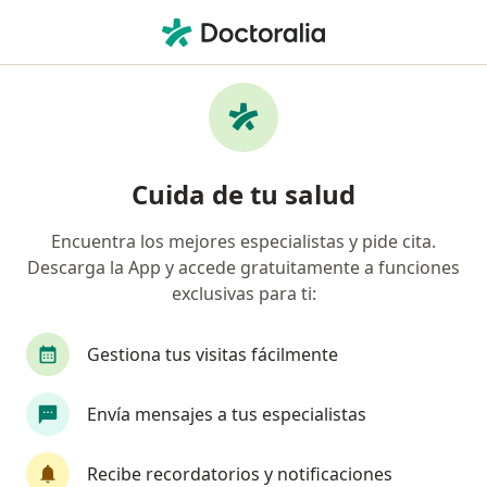
Men
Cirugía De Mama Y Tejidos Blandos
Filtros
• 1
Mapa
Centros médicos de cirugía de mama y
Cuida de tu salud
tejidos blandos
Encuentra los mejores especialistas y pide cita.
Descarga la App y accede gratuitamente a funciones
exclusivas para ti:
Gestiona tus visitas fácilmente
Envía mensajes a tus especialistas
UNIDAD ONCOLOGICA SURCOLOMBIANA
SAS
Recibe recordatorios y notificaciones
Cirugía de mama y tejidos blandos, Hematología, Oncología