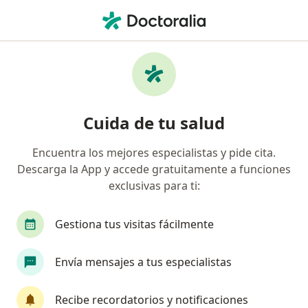
Men
Cirugía Oral Y Maxilofacial • Medellín, Antioquia
Filtros
• 1
Seguro
Mapa
Centros médicos de cirugía oral y
Cuida de tu salud
maxilofacial en Medellín
Encuentra los mejores especialistas y pide cita.
Descarga la App y accede gratuitamente a funciones
¿Cuál es tu compañía aseguradora?
exclusivas para ti:
Gestiona tus visitas fácilmente
Envía mensajes a tus especialistas
Recibe recordatorios y notificaciones