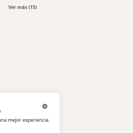
icos más populares
Ver más (15)
Más en esta categoría: Enfermedades más tra
e
na mejor experiencia.