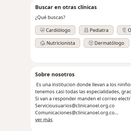
Buscar en otras clínicas
¿Qué buscas?
Cardiólogo
Pediatra
O
Nutricionista
Dermatólogo
Sobre nosotros
Es una institucion donde llevan a los ninñ
tenemos casi todas las especialidades, gra
Si van a responder manden el correo electr
Serviciousuarios@clinicanoel.org.co
Comunicaciones@clinicanoel.org.co
Sobre nosotros
Esta empresa queda en Pradro centro.
ver más
Abajo les pongo una dos fotos de como llega