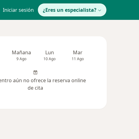
Iniciar sesión
¿Eres un especialista?
Mañana
Lun
Mar
Mié
Jue
9 Ago
10 Ago
11 Ago
12 Ago
13 Ag
entro aún no ofrece la reserva online
de cita