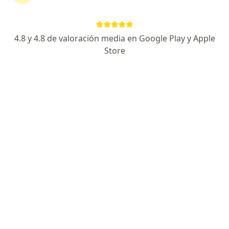
4.8 y 4.8 de valoración media en Google Play y Apple
No hemos encontrado ningún cirugía
Store
pediátrica en Barranquilla, Atlántico
Cambia tu localización o busca especialistas de todo
el país que ofrezcan consultas online.
Cambiar mi localización
Buscar consultas online