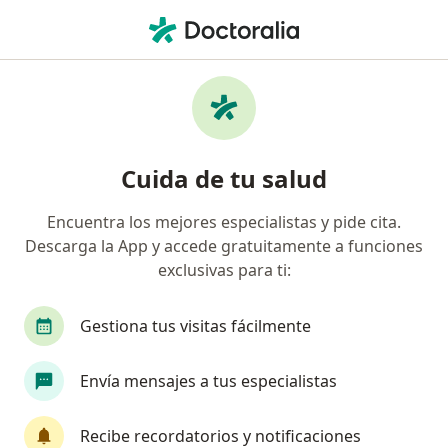
Men
Cirugía Pediátrica • Barranquilla, Atlántico
Página De Inicio
Centros Médicos
Cirugía Pediátrica
Barranquilla
Cambiar de ciudad
Cuida de tu salud
Encuentra los mejores especialistas y pide cita.
Descarga la App y accede gratuitamente a funciones
exclusivas para ti:
Gestiona tus visitas fácilmente
Envía mensajes a tus especialistas
Recibe recordatorios y notificaciones