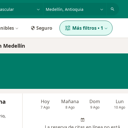
dad, enfermedad o nombre
p. ej. Bogotá
nibles
Seguro
Más filtros
•
1
n Medellín
na
Hoy
Mañana
Dom
Lun
7 Ago
8 Ago
9 Ago
10 Ago
rio,
La reserva de citas en línea no está