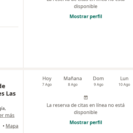
disponible
Mostrar perfil
Hoy
Mañana
Dom
Lun
de
7 Ago
8 Ago
9 Ago
10 Ago
es Las
La reserva de citas en línea no está
gía,
disponible
er más
Mostrar perfil
•
Mapa