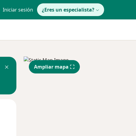
Iniciar sesión
¿Eres un especialista?
Ampliar mapa
Mar
Mié
Jue
11 Ago
12 Ago
13 Ago