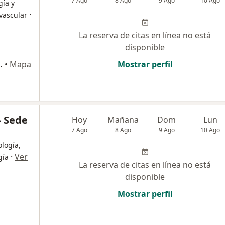
7 Ago
8 Ago
9 Ago
10 Ago
gía y
·
ovascular
La reserva de citas en línea no está
disponible
rio 2401), Medellín
•
Mapa
Mostrar perfil
- Sede
Hoy
Mañana
Dom
Lun
7 Ago
8 Ago
9 Ago
10 Ago
ología,
·
Ver
gía
La reserva de citas en línea no está
disponible
Mostrar perfil