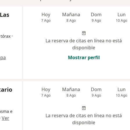
 Las
Hoy
Mañana
Dom
Lun
7 Ago
8 Ago
9 Ago
10 Ago
·
 tórax
La reserva de citas en línea no está
disponible
pa
Mostrar perfil
tario
Hoy
Mañana
Dom
Lun
7 Ago
8 Ago
9 Ago
10 Ago
 asma e
La reserva de citas en línea no está
·
Ver
disponible