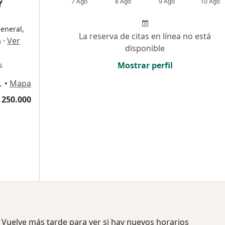
Y
7 Ago
8 Ago
9 Ago
10 Ago
general,
La reserva de citas en línea no está
·
Ver
a
disponible
Mostrar perfil
s
ipre, Rionegro
•
Mapa
 250.000
 Vuelve más tarde para ver si hay nuevos horarios