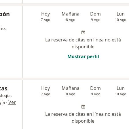
obón
Hoy
Mañana
Dom
Lun
7 Ago
8 Ago
9 Ago
10 Ago
rio,
La reserva de citas en línea no está
disponible
Mostrar perfil
cas
Hoy
Mañana
Dom
Lun
7 Ago
8 Ago
9 Ago
10 Ago
ología,
·
Ver
gía
La reserva de citas en línea no está
disponible