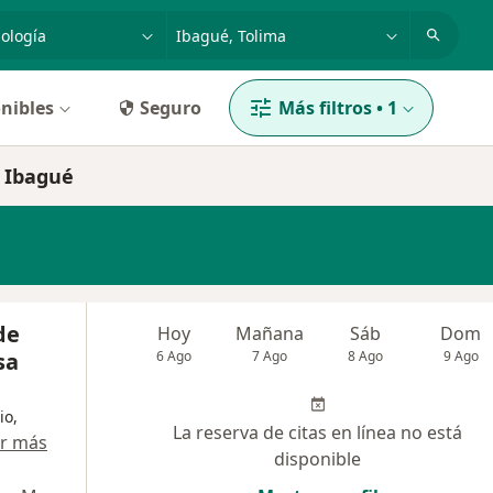
dad, enfermedad o nombre
p. ej. Bogotá
nibles
Seguro
Más filtros
•
1
n Ibagué
de
Hoy
Mañana
Sáb
Dom
sa
6 Ago
7 Ago
8 Ago
9 Ago
io,
La reserva de citas en línea no está
r más
disponible