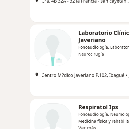
Cra. 4B 32A - 32 la Francia - san 
Laboratorio Clíni
Javeriano
Fonoaudiología, Laborator
Neurocirugía
Centro M?dico Javeriano P.102, Ibagué
•
Respiratol Ips
Fonoaudiología, Neumolog
Medicina física y rehabili
Ver más