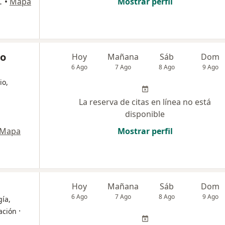
cayetano, Ibagué
•
Mapa
Mostrar perfil
co
Hoy
Mañana
Sáb
Dom
6 Ago
7 Ago
8 Ago
9 Ago
io,
La reserva de citas en línea no está
disponible
Mapa
Mostrar perfil
Hoy
Mañana
Sáb
Dom
6 Ago
7 Ago
8 Ago
9 Ago
ía,
·
tación