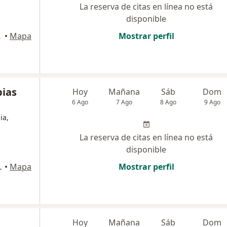
La reserva de citas en línea no está
disponible
 Ibagué
•
Mapa
Mostrar perfil
pias
Hoy
Mañana
Sáb
Dom
6 Ago
7 Ago
8 Ago
9 Ago
ia,
La reserva de citas en línea no está
disponible
a Alta, Ibagué
•
Mapa
Mostrar perfil
Hoy
Mañana
Sáb
Dom