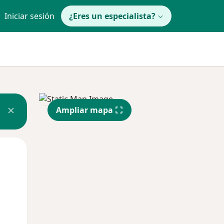
Iniciar sesión
¿Eres un especialista?
Ampliar mapa
Lun
Mar
Mié
10 Ago
11 Ago
12 Ago