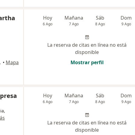
artha
Hoy
Mañana
Sáb
Dom
6 Ago
7 Ago
8 Ago
9 Ago
La reserva de citas en línea no está
disponible
rril, Ibagué
•
Mapa
Mostrar perfil
mpresa
Hoy
Mañana
Sáb
Dom
6 Ago
7 Ago
8 Ago
9 Ago
ia,
ás
La reserva de citas en línea no está
disponible