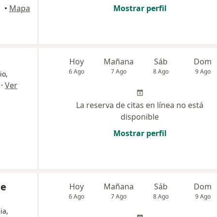
•
Mapa
Mostrar perfil
Hoy
Mañana
Sáb
Dom
6 Ago
7 Ago
8 Ago
9 Ago
io,
·
Ver
La reserva de citas en línea no está
disponible
Mostrar perfil
de
Hoy
Mañana
Sáb
Dom
6 Ago
7 Ago
8 Ago
9 Ago
ia,