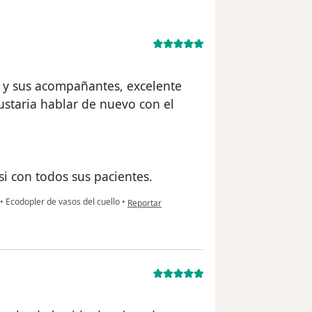
 y sus acompañantes, excelente
staria hablar de nuevo con el
si con todos sus pacientes.
en opinión del usuario Cuenta eliminada
•
Ecodopler de vasos del cuello
•
Reportar