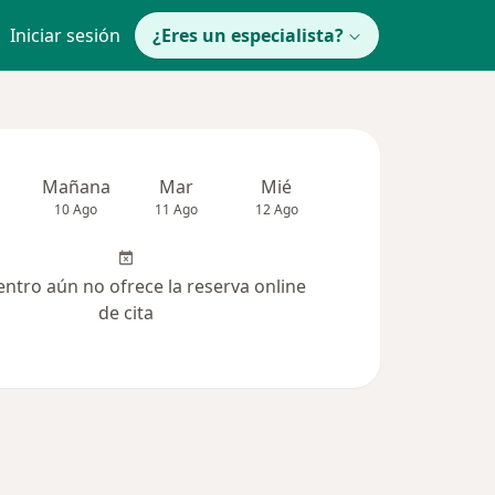
Iniciar sesión
¿Eres un especialista?
Mañana
Mar
Mié
Jue
Vie
10 Ago
11 Ago
12 Ago
13 Ago
14 Ag
entro aún no ofrece la reserva online
de cita