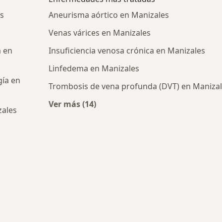
s
Aneurisma aórtico en Manizales
Venas várices en Manizales
a en
Insuficiencia venosa crónica en Manizales
Linfedema en Manizales
gía en
Trombosis de vena profunda (DVT) en Maniza
Ver más (14)
zales
Más en esta categoría: Enfermedades
cos más populares