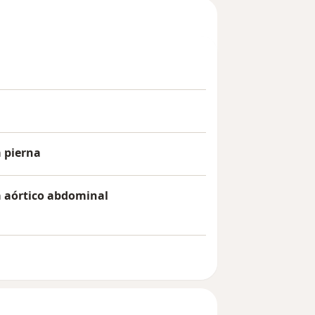
a pierna
 aórtico abdominal