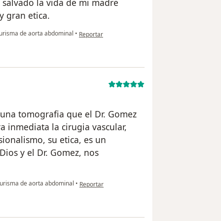
 salvado la vida de mi madre
y gran etica.
en opinión del usuario anónimo
risma de aorta abdominal
•
Reportar
n una tomografia que el Dr. Gomez
 inmediata la cirugia vascular,
onalismo, su etica, es un
 Dios y el Dr. Gomez, nos
en opinión del usuario anónimo
risma de aorta abdominal
•
Reportar