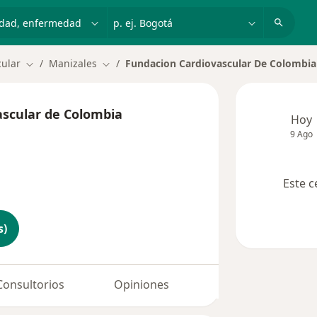
dad, enfermedad o nombre
p. ej. Bogotá
cular
Manizales
Fundacion Cardiovascular De Colombia
Cambiar de ciudad
Cambiar de ciudad
ascular de Colombia
Hoy
9 Ago
Este c
s)
Consultorios
Opiniones