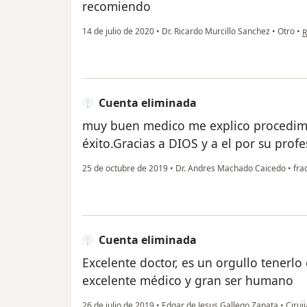
recomiendo
e
14 de julio de 2020
•
Dr. Ricardo Murcillo Sanchez
•
Otro
•
R
Cuenta eliminada
muy buen medico me explico procedimi
éxito.Gracias a DIOS y a el por su prof
25 de octubre de 2019
•
Dr. Andres Machado Caicedo
•
fra
Cuenta eliminada
Excelente doctor, es un orgullo tenerlo 
excelente médico y gran ser humano
26 de julio de 2019
•
Edgar de Jesus Gallego Zapata
•
Ciruji