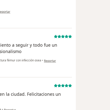
n opinión del usuario Natalia Guzmán
eportar
ento a seguir y todo fue un
esionalismo
en opinión del usuario Cuenta eliminada
ctura fémur con infección osea
•
Reportar
en la ciudad. Felicitaciones un
en opinión del usuario Cuenta eliminada
a
•
Reportar