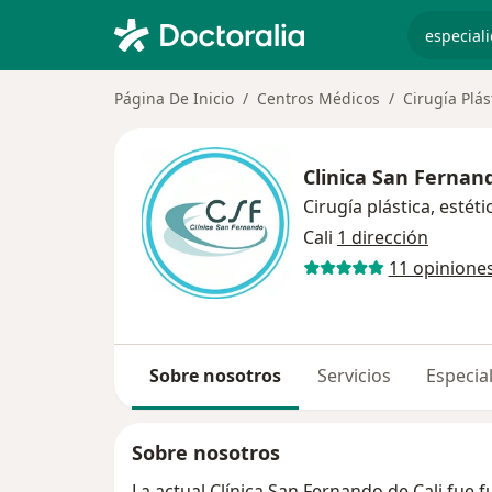
especiali
Página De Inicio
Centros Médicos
Cirugía Plás
Clinica San Fernan
Cirugía plástica, estét
Cali
1 dirección
11 opinione
Sobre nosotros
Servicios
Especial
Sobre nosotros
La actual Clínica San Fernando de Cali fue