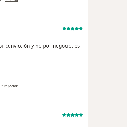
or convicción y no por negocio, es
en opinión del usuario Cuenta eliminada
a
•
Reportar