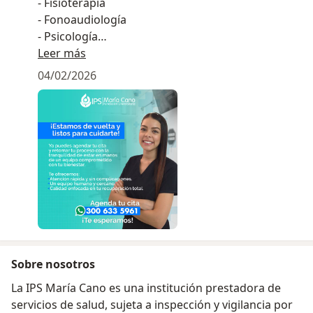
- Fisioterapia
- Fonoaudiología
- Psicología
- Neuropsicología
Leer más
- Terapia Ocupacional
04/02/2026
- Nutrición
- Laboratorio de Marcha
- Seguridad y Salud en el Trabajo
- Optometría
- Audiología
https://www.fumc.edu.co/ipsmariacano/
https://www.instagram.com/mariacanooficial/
Sobre nosotros
La IPS María Cano es una institución prestadora de
servicios de salud, sujeta a inspección y vigilancia por