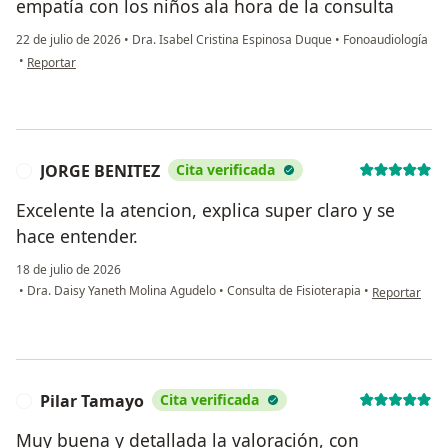
empatía con los niños ala hora de la consulta
22 de julio de 2026
•
Dra. Isabel Cristina Espinosa Duque
•
Fonoaudiología
en opinión del usuario Sandra morales
•
Reportar
JORGE BENITEZ
Cita verificada
J
Excelente la atencion, explica super claro y se
hace entender.
18 de julio de 2026
en opinión de
•
Dra. Daisy Yaneth Molina Agudelo
•
Consulta de Fisioterapia
•
Reportar
Pilar Tamayo
Cita verificada
P
Muy buena y detallada la valoración, con