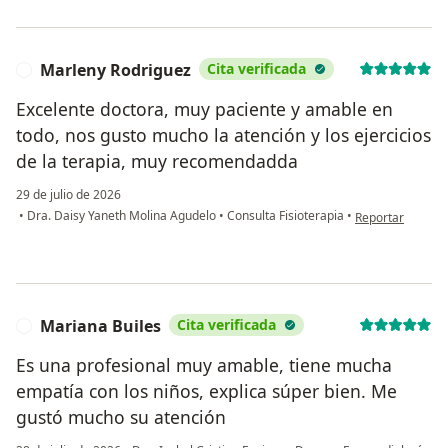
Marleny Rodriguez
Cita verificada
M
Excelente doctora, muy paciente y amable en
todo, nos gusto mucho la atención y los ejercicios
de la terapia, muy recomendadda
29 de julio de 2026
en opinión del u
•
Dra. Daisy Yaneth Molina Agudelo
•
Consulta Fisioterapia
•
Reportar
Mariana Builes
Cita verificada
M
Es una profesional muy amable, tiene mucha
empatía con los niños, explica súper bien. Me
gustó mucho su atención