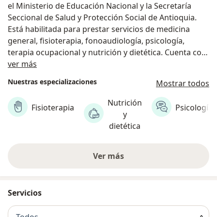
el Ministerio de Educación Nacional y la Secretaría
Seccional de Salud y Protección Social de Antioquia.
Está habilitada para prestar servicios de medicina
general, fisioterapia, fonoaudiología, psicología,
terapia ocupacional y nutrición y dietética. Cuenta con
Sobre nosotros
personal capacitado e idóneo en cada una de sus
ver más
áreas, lo que permite prestar servicios con calidad,
Nuestras especializaciones
Mostrar todos
garantizando a los usuarios la identificación de
patologías a tratar y el desarrollo de los planes
Nutrición
Fisioterapia
Psicología
terapéuticos que requieran, de una manera integral.
y
La IPS María Cano tiene, en sus instalaciones, equipos
dietética
biomédicos y laboratorios de ayudas diagnósticas de
última tecnología que le permiten garantizar un
Ver más
servicio completo a los usuarios. Se destaca el
Laboratorio de Análisis de Movimiento, que se
encuentra entre los únicos cinco (5) en el país; el
Laboratorio de Psicología y los equipos de última
Servicios
tecnología para la realización de pruebas audiológicas.