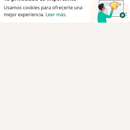
Usamos cookies para ofrecerte una
mejor experiencia.
Leer más
.
Servicio
Agendar cita
Privacidad y cookies
Quiénes somos
Contacto
Empleos
Nuevas posiciones
Términos y condiciones
Para los pacientes
Especialistas
Clínicas
Pregunta al Experto
Medicamentos
Servicios
Enfermedades