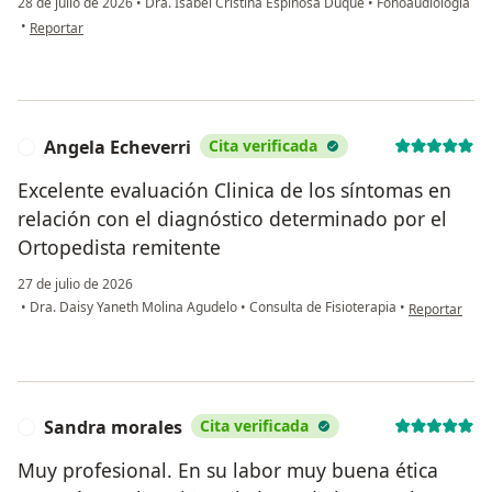
28 de julio de 2026
•
Dra. Isabel Cristina Espinosa Duque
•
Fonoaudiología
en opinión del usuario Mariana Builes
•
Reportar
Angela Echeverri
Cita verificada
A
Excelente evaluación Clinica de los síntomas en
relación con el diagnóstico determinado por el
Ortopedista remitente
27 de julio de 2026
en opinión de
•
Dra. Daisy Yaneth Molina Agudelo
•
Consulta de Fisioterapia
•
Reportar
Sandra morales
Cita verificada
S
Muy profesional. En su labor muy buena ética