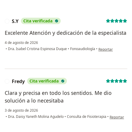
S.Y
Cita verificada
S
Excelente Atención y dedicación de la especialista
4 de agosto de 2026
en opinión del usuari
•
Dra. Isabel Cristina Espinosa Duque
•
Fonoaudiología
•
Reportar
Fredy
Cita verificada
F
Clara y precisa en todo los sentidos. Me dio
solución a lo necesitaba
3 de agosto de 2026
en opinión de
•
Dra. Daisy Yaneth Molina Agudelo
•
Consulta de Fisioterapia
•
Reportar