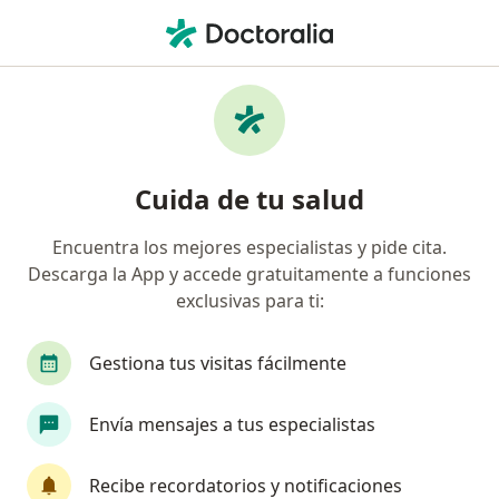
Men
Acné • Medellín, Antioquia
Filtros
• 1
Seguro
Mapa
Especialistas en Acné en Medellín
Cuida de tu salud
Encuentra los mejores especialistas y pide cita.
¿Qué especialidad estás buscando?
Descarga la App y accede gratuitamente a funciones
Dermatólogo
Médico general
Médico esté
exclusivas para ti:
Gestiona tus visitas fácilmente
Envía mensajes a tus especialistas
Recibe recordatorios y notificaciones