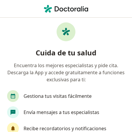
Men
Medicina Familiar
Filtros
• 1
Seguro
Mapa
Centros médicos de medicina familiar
Cuida de tu salud
Encuentra los mejores especialistas y pide cita.
Elige la ciudad en la que buscas al especialista
Descarga la App y accede gratuitamente a funciones
Bogotá
Cali
Medellín
Cartagena
exclusivas para ti:
Gestiona tus visitas fácilmente
Envía mensajes a tus especialistas
Recibe recordatorios y notificaciones