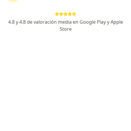
4.8 y 4.8 de valoración media en Google Play y Apple
No hemos encontrado ningún medicina
Store
física y rehabilitación en Chía,
Cundinamarca
Cambia tu localización o busca especialistas de todo
el país que ofrezcan consultas online.
Cambiar mi localización
Buscar consultas online