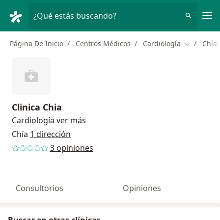
Men
¿Qué estás buscando?
Página De Inicio
Centros Médicos
Cardiología
Chía
Cambiar d
Clinica Chia
Cardiología
ver más
Chía
1 dirección
3 opiniones
Consultorios
Opiniones
Buscar en otras clínicas