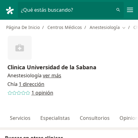
Men
¿Qué estás buscando?
Página De Inicio
Centros Médicos
Anestesiología
Ch
Cambiar
Clinica Universidad de la Sabana
Anestesiología
ver más
Chía
1 dirección
1 opinión
Servicios
Especialistas
Consultorios
Opinio
Buscar en otras clínicas