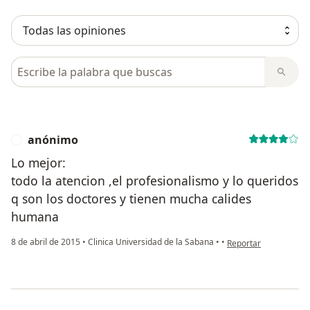
Busca en opiniones
anónimo
A
Lo mejor:
todo la atencion ,el profesionalismo y lo queridos
q son los doctores y tienen mucha calides
humana
en opinión del usuar
8 de abril de 2015
•
Clinica Universidad de la Sabana
•
•
Reportar