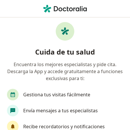
Men
Neumología
Filtros
• 1
Seguro
Mapa
Centros médicos de neumología
Cuida de tu salud
Encuentra los mejores especialistas y pide cita.
Elige la ciudad en la que buscas al especialista
Descarga la App y accede gratuitamente a funciones
Bogotá
Medellín
Barranquilla
Carta
exclusivas para ti:
Gestiona tus visitas fácilmente
Envía mensajes a tus especialistas
Recibe recordatorios y notificaciones