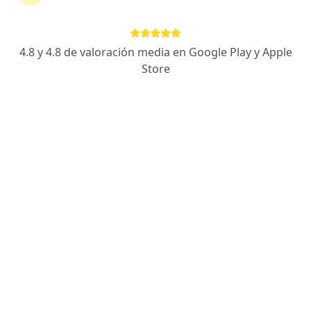
Carrera 11 # 15 norte - 14 Barrio La Castellana, Armenia
•
Mapa
Ningún profesional de este centro tiene citas disponibles
4.8 y 4.8 de valoración media en Google Play y Apple
Store
Mostrar perfil
Clinica Neuromental
·
Ver más
Neurofisiología, Fisioterapia, Fonoaudiología
1 opinión
CARRERA 12 # 0N - 20 702 MEDISALUD, Armenia
•
Mapa