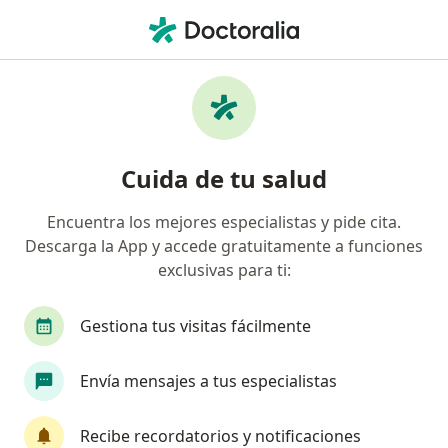
Men
Neurofisiología • Armenia, Quindío
Filtros
• 1
Mapa
Centros médicos de neurofisiología en
Cuida de tu salud
Armenia
Encuentra los mejores especialistas y pide cita.
Descarga la App y accede gratuitamente a funciones
exclusivas para ti:
Gestiona tus visitas fácilmente
Envía mensajes a tus especialistas
Neuromental Clinica Integral
·
Ver más
Neurofisiología, Fisioterapia, Genética
Recibe recordatorios y notificaciones
2 opiniones