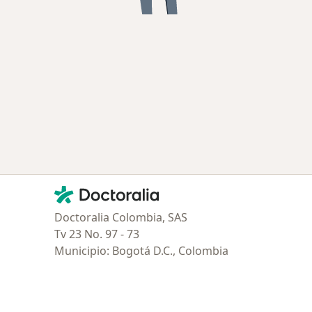
Contacto
Doctoralia - Página de inicio
Doctoralia Colombia, SAS
Tv 23 No. 97 - 73
Municipio: Bogotá D.C., Colombia