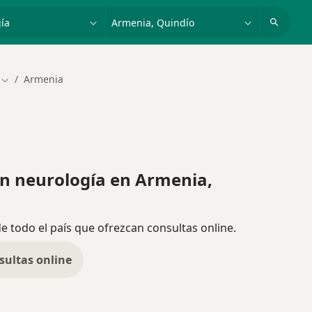
dad, enfermedad o nombre
p. ej. Bogotá
Armenia
Cambiar de ciudad
n neurología en Armenia,
de todo el país que ofrezcan consultas online.
sultas online